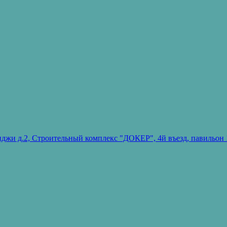
ванджи д.2, Строительный комплекс "ДОКЕР", 4й въезд, павиль