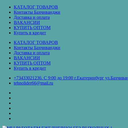
Перейти
КАТАЛОГ ТОВАРОВ
к
Контакты Бахчиванджи
содержимому
Доставка и оплата
ВАКАНСИИ
КУПИТЬ ОПТОМ
Купить в кредит
КАТАЛОГ ТОВАРОВ
Контакты Бахчиванджи
Доставка и оплата
ВАКАНСИИ
КУПИТЬ ОПТОМ
Купить в кредит
+73433021236. С 9:00 до 19:00 г.Екатеринбург ул.Бахчи
tehnolider66@mail.ru
КАТАЛОГ
ТОВАРОВ
Контакты
Бахчиванджи
Доставка
и
ВАКАНСИИ
оплата
КУПИТЬ
ОПТОМ
Купить
в