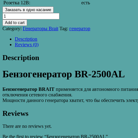
Розетка 12В:
есть
Заказать в одно касание
Бензогенератор
BR-
Add to cart
2500AL
Category:
Генераторы Brait
Tag:
генератор
quantity
Description
Reviews (0)
Description
Бензогенератор BR-2500AL
Бензогенератор ВRAIT
применяется для автономного питания
отключения сетевого снабжения.
Мощности данного генератора хватит, что бы обеспечить элек
Reviews
There are no reviews yet.
Be the first to review “Бензогенератор BR-2500AL”