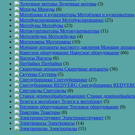
Лодочные моторы
(3)
Мопеды
(8)
Мотоблоки и культиваторы
Мотобуксировщики
(25)
Мотобуры
(23)
Мотокультиваторы
(11)
Мотолебедки
(4)
Мотопомпы
(10)
Моющие аппарат
Навесное оборудование
(66)
Насосы
(6)
Питбайки
(3)
Сварочные аппараты
(36)
Скутеры
(5)
Снегоуборщики
(27)
Снегоуборщики REDVER
Снегоходы
(0)
Станки деревообраба
Телеги к мотоблоку
(5)
Тепловое оборудование
(9)
Тракторы
(0)
Электроинструмент
(3)
Электрокосы
(14)
Электропилы
(11)