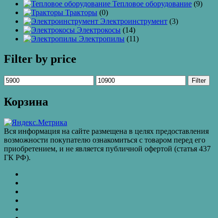
Тепловое оборудование
(9)
Тракторы
(0)
Электроинструмент
(3)
Электрокосы
(14)
Электропилы
(11)
Filter by price
Filter
Корзина
Вся информация на сайте размещена в целях предоставления
возможности покупателю ознакомиться с товаром перед его
приобретением, и не является публичной офертой (статья 437
ГК РФ).
КАТАЛОГ
ТОВАРОВ
Контакты
Бахчиванджи
Доставка
и
ВАКАНСИИ
оплата
КУПИТЬ
ОПТОМ
Купить