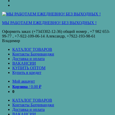
оплата
КУПИТЬ
ОПТОМ
Купить
в
кредит
МЫ РАБОТАЕМ ЕЖЕДНЕВНО! БЕЗ ВЫХОДНЫХ !
Оформить заказ: (+7343302-12-36) общий номер , ‪+7 982 653-
99-77‬ , +7-922-109-06-14 Александр, +7922-193-98-61
Владимир
КАТАЛОГ ТОВАРОВ
Контакты Бахчиванджи
Доставка и оплата
ВАКАНСИИ
КУПИТЬ ОПТОМ
Купить в кредит
Мой аккаунт
Корзина
/
0.00
₽
0
КАТАЛОГ ТОВАРОВ
Контакты Бахчиванджи
Доставка и оплата
ВАКАНСИИ