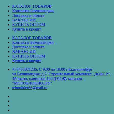
Перейти
КАТАЛОГ ТОВАРОВ
к
Контакты Бахчиванджи
содержимому
Доставка и оплата
ВАКАНСИИ
КУПИТЬ ОПТОМ
Купить в кредит
КАТАЛОГ ТОВАРОВ
Контакты Бахчиванджи
Доставка и оплата
ВАКАНСИИ
КУПИТЬ ОПТОМ
Купить в кредит
+73433021236. С 9:00 до 19:00 г.Екатеринбург
ул.Бахчиванджи д.2, Строительный комплекс "ДОКЕР",
4й въезд, павильон 122 (D11/8), магазин
"МОТОБЛОКИ66.РУ"
tehnolider66@mail.ru
КАТАЛОГ
ТОВАРОВ
Контакты
Бахчиванджи
Доставка
и
ВАКАНСИИ