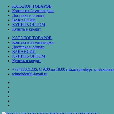
Перейти
КАТАЛОГ ТОВАРОВ
к
Контакты Бахчиванджи
содержимому
Доставка и оплата
ВАКАНСИИ
КУПИТЬ ОПТОМ
Купить в кредит
КАТАЛОГ ТОВАРОВ
Контакты Бахчиванджи
Доставка и оплата
ВАКАНСИИ
КУПИТЬ ОПТОМ
Купить в кредит
+73433021236. С 9:00 до 19:00 г.Екатеринбург ул.Бахчи
tehnolider66@mail.ru
КАТАЛОГ
ТОВАРОВ
Контакты
Бахчиванджи
Доставка
и
ВАКАНСИИ
оплата
КУПИТЬ
ОПТОМ
Купить
в