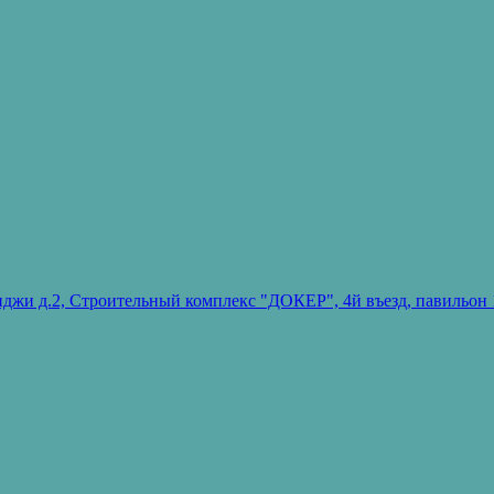
ванджи д.2, Строительный комплекс "ДОКЕР", 4й въезд, павиль