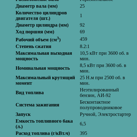
Диаметр вала (мм)
25
Количество цилиндров
1
двигателя (шт.)
Диаметр цилиндра (мм)
92
Ход поршня (мм)
69
3
459
Рабочий объем (см
)
Степень сжатия
8.2:1
Максимальная выходная
10,5 кВт при 3600 об. в
мощность
мин.
8,5 кВт при 3600 об. в
Номинальная мощность
мин.
Максимальный крутящий
25 Н.м при 2500 об. в
момент
мин.
Неэтилированный
Вид топлива
бензин, АИ-92
Бесконтактное
Система зажигания
полупроводниковое
Запуск
Ручной, Электростартер
Емкость топливного бака
6,5
(л.)
Расход топлива (г/кВт.ч)
395