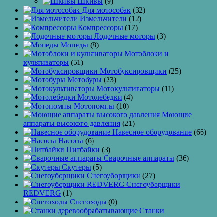
Шкивы
(9)
Для мотособак
(32)
Измельчители
(12)
Компрессоры
(17)
Лодочные моторы
(3)
Мопеды
(8)
Мотоблоки и
культиваторы
(51)
Мотобуксировщики
(25)
Мотобуры
(23)
Мотокультиваторы
(11)
Мотолебедки
(4)
Мотопомпы
(10)
Моющие
аппараты высокого давления
(21)
Навесное оборудование
(66)
Насосы
(6)
Питбайки
(3)
Сварочные аппараты
(36)
Скутеры
(5)
Снегоуборщики
(27)
Снегоуборщики
REDVERG
(1)
Снегоходы
(0)
Станки