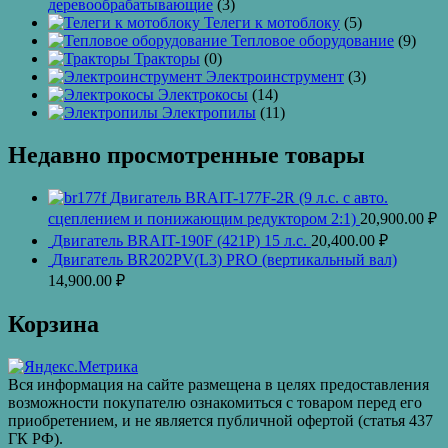
деревообрабатывающие
(3)
Телеги к мотоблоку
(5)
Тепловое оборудование
(9)
Тракторы
(0)
Электроинструмент
(3)
Электрокосы
(14)
Электропилы
(11)
Недавно просмотренные товары
Двигатель BRAIT-177F-2R (9 л.с. с авто.
сцеплением и понижающим редуктором 2:1)
20,900.00
₽
Двигатель BRAIT-190F (421Р) 15 л.с.
20,400.00
₽
Двигатель BR202PV(L3) PRO (вертикальный вал)
14,900.00
₽
Корзина
Вся информация на сайте размещена в целях предоставления
возможности покупателю ознакомиться с товаром перед его
приобретением, и не является публичной офертой (статья 437
ГК РФ).