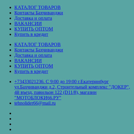
Перейти
КАТАЛОГ ТОВАРОВ
к
Контакты Бахчиванджи
содержимому
Доставка и оплата
ВАКАНСИИ
КУПИТЬ ОПТОМ
Купить в кредит
КАТАЛОГ ТОВАРОВ
Контакты Бахчиванджи
Доставка и оплата
ВАКАНСИИ
КУПИТЬ ОПТОМ
Купить в кредит
+73433021236. С 9:00 до 19:00 г.Екатеринбург
ул.Бахчиванджи д.2, Строительный комплекс "ДОКЕР",
4й въезд, павильон 122 (D11/8), магазин
"МОТОБЛОКИ66.РУ"
tehnolider66@mail.ru
КАТАЛОГ
ТОВАРОВ
Контакты
Бахчиванджи
Доставка
и
ВАКАНСИИ