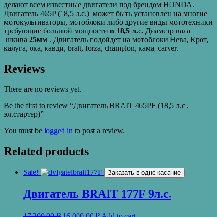
делают всем известные двигатели под брендом HONDA.
Двигатель 465P (18,5 л.с.) может быть установлен на многие
мотокультиваторы, мотоблоки либо другие виды мототехники
требующие большой мощности
в 18,5 л.с.
Диаметр вала
шкива
25мм
. Двигатель подойдет на мотоблоки Нева, Крот,
калуга, ока, кавди, brait, forza, champion, кама, carver.
Reviews
There are no reviews yet.
Be the first to review “Двигатель BRAIT 465PЕ (18,5 л.с.,
эл.стартер)”
You must be
logged in
to post a review.
Related products
Sale!
Заказать в одно касание
Двигатель BRAIT 177F 9л.с.
17,200.00
₽
16,000.00
₽
Add to cart