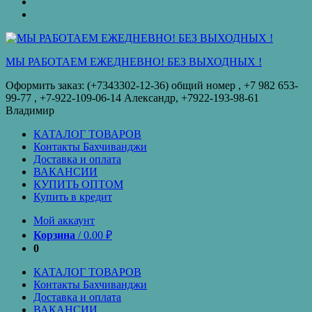
оплата
КУПИТЬ
ОПТОМ
Купить
в
кредит
МЫ РАБОТАЕМ ЕЖЕДНЕВНО! БЕЗ ВЫХОДНЫХ !
Оформить заказ: (+7343302-12-36) общий номер , ‪+7 982 653-
99-77‬ , +7-922-109-06-14 Александр, +7922-193-98-61
Владимир
КАТАЛОГ ТОВАРОВ
Контакты Бахчиванджи
Доставка и оплата
ВАКАНСИИ
КУПИТЬ ОПТОМ
Купить в кредит
Мой аккаунт
Корзина
/
0.00
₽
0
КАТАЛОГ ТОВАРОВ
Контакты Бахчиванджи
Доставка и оплата
ВАКАНСИИ