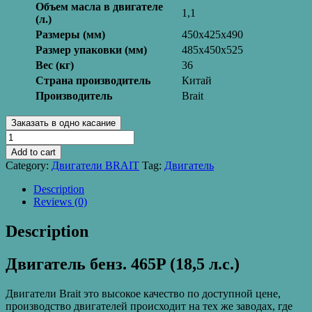
Объем масла в двигателе
1,1
(л.)
Размеры (мм)
450х425х490
Размер упаковки (мм)
485х450х525
Вес (кг)
36
Страна производитель
Китай
Производитель
Brait
Заказать в одно касание
Двигатель
BRAIT
Add to cart
465PЕ
Category:
Двигатели BRAIT
Tag:
Двигатель
(18,5
л.с.,
Description
эл.стартер)
Reviews (0)
quantity
Description
Двигатель бенз. 465P (18,5 л.с.)
Двигатели Brait это высокое качество по доступной цене,
производство двигателей происходит на тех же заводах, где