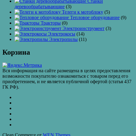
Станки
деревообрабатывающие
(3)
Телеги к мотоблоку
(5)
Тепловое оборудование
(9)
Тракторы
(0)
Электроинструмент
(3)
Электрокосы
(14)
Электропилы
(11)
Корзина
Вся информация на сайте размещена в целях предоставления
возможности покупателю ознакомиться с товаром перед его
приобретением, и не является публичной офертой (статья 437
ГК РФ).
КАТАЛОГ
ТОВАРОВ
Контакты
Бахчиванджи
Доставка
и
ВАКАНСИИ
оплата
КУПИТЬ
ОПТОМ
Купить
в
Clean Commerce от
WEN Themes
кредит