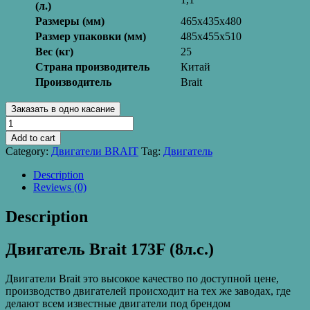
(л.)
Размеры (мм)
465х435х480
Размер упаковки (мм)
485х455х510
Вес (кг)
25
Страна производитель
Китай
Производитель
Brait
Заказать в одно касание
Двигатель
Brait
Add to cart
173F
Category:
Двигатели BRAIT
Tag:
Двигатель
8л.с.
quantity
Description
Reviews (0)
Description
Двигатель Brait 173F (8л.с.)
Двигатели Brait это высокое качество по доступной цене,
производство двигателей происходит на тех же заводах, где
делают всем известные двигатели под брендом