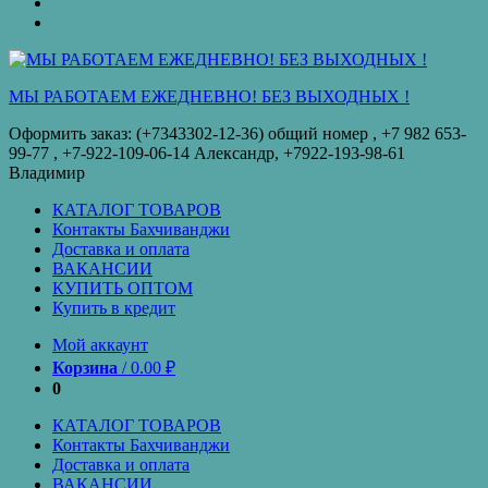
оплата
КУПИТЬ
ОПТОМ
Купить
в
кредит
МЫ РАБОТАЕМ ЕЖЕДНЕВНО! БЕЗ ВЫХОДНЫХ !
Оформить заказ: (+7343302-12-36) общий номер , ‪+7 982 653-
99-77‬ , +7-922-109-06-14 Александр, +7922-193-98-61
Владимир
КАТАЛОГ ТОВАРОВ
Контакты Бахчиванджи
Доставка и оплата
ВАКАНСИИ
КУПИТЬ ОПТОМ
Купить в кредит
Мой аккаунт
Корзина
/
0.00
₽
0
КАТАЛОГ ТОВАРОВ
Контакты Бахчиванджи
Доставка и оплата
ВАКАНСИИ