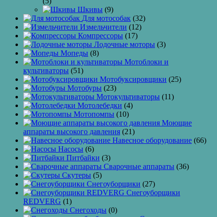
(5)
Шкивы
(9)
Для мотособак
(32)
Измельчители
(12)
Компрессоры
(17)
Лодочные моторы
(3)
Мопеды
(8)
Мотоблоки и
культиваторы
(51)
Мотобуксировщики
(25)
Мотобуры
(23)
Мотокультиваторы
(11)
Мотолебедки
(4)
Мотопомпы
(10)
Моющие
аппараты высокого давления
(21)
Навесное оборудование
(66)
Насосы
(6)
Питбайки
(3)
Сварочные аппараты
(36)
Скутеры
(5)
Снегоуборщики
(27)
Снегоуборщики
REDVERG
(1)
Снегоходы
(0)