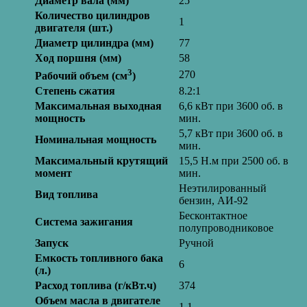
Диаметр вала (мм)
25
Количество цилиндров
1
двигателя (шт.)
Диаметр цилиндра (мм)
77
Ход поршня (мм)
58
3
270
Рабочий объем (см
)
Степень сжатия
8.2:1
Максимальная выходная
6,6 кВт при 3600 об. в
мощность
мин.
5,7 кВт при 3600 об. в
Номинальная мощность
мин.
Максимальный крутящий
15,5 Н.м при 2500 об. в
момент
мин.
Неэтилированный
Вид топлива
бензин, АИ-92
Бесконтактное
Система зажигания
полупроводниковое
Запуск
Ручной
Емкость топливного бака
6
(л.)
Расход топлива (г/кВт.ч)
374
Объем масла в двигателе
1,1