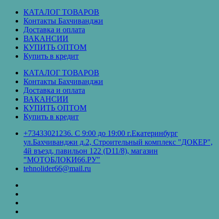
Перейти
КАТАЛОГ ТОВАРОВ
к
Контакты Бахчиванджи
содержимому
Доставка и оплата
ВАКАНСИИ
КУПИТЬ ОПТОМ
Купить в кредит
КАТАЛОГ ТОВАРОВ
Контакты Бахчиванджи
Доставка и оплата
ВАКАНСИИ
КУПИТЬ ОПТОМ
Купить в кредит
+73433021236. С 9:00 до 19:00 г.Екатеринбург
ул.Бахчиванджи д.2, Строительный комплекс "ДОКЕР",
4й въезд, павильон 122 (D11/8), магазин
"МОТОБЛОКИ66.РУ"
tehnolider66@mail.ru
КАТАЛОГ
ТОВАРОВ
Контакты
Бахчиванджи
Доставка
и
ВАКАНСИИ