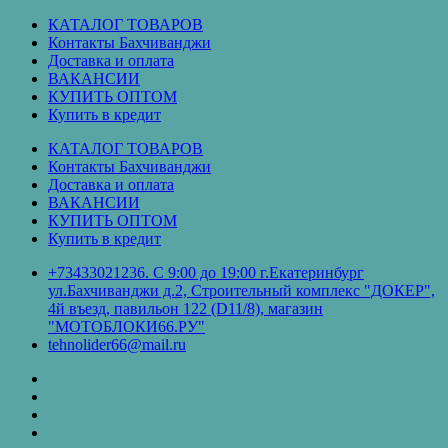
Перейти
КАТАЛОГ ТОВАРОВ
к
Контакты Бахчиванджи
содержимому
Доставка и оплата
ВАКАНСИИ
КУПИТЬ ОПТОМ
Купить в кредит
КАТАЛОГ ТОВАРОВ
Контакты Бахчиванджи
Доставка и оплата
ВАКАНСИИ
КУПИТЬ ОПТОМ
Купить в кредит
+73433021236. С 9:00 до 19:00 г.Екатеринбург
ул.Бахчиванджи д.2, Строительный комплекс "ДОКЕР",
4й въезд, павильон 122 (D11/8), магазин
"МОТОБЛОКИ66.РУ"
tehnolider66@mail.ru
КАТАЛОГ
ТОВАРОВ
Контакты
Бахчиванджи
Доставка
и
ВАКАНСИИ