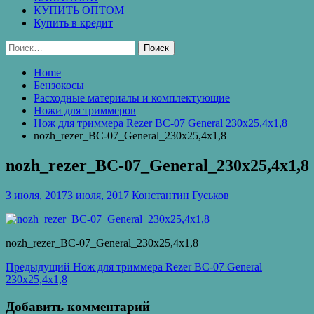
КУПИТЬ ОПТОМ
Купить в кредит
Найти:
Home
Бензокосы
Расходные материалы и комплектующие
Ножи для триммеров
Нож для триммера Rezer ВС-07 General 230х25,4х1,8
nozh_rezer_ВС-07_General_230х25,4х1,8
nozh_rezer_ВС-07_General_230х25,4х1,8
3 июля, 2017
3 июля, 2017
Константин Гуськов
nozh_rezer_ВС-07_General_230х25,4х1,8
Навигация
Предыдущая
Предыдущий
Нож для триммера Rezer ВС-07 General
запись:
230х25,4х1,8
по
записям
Добавить комментарий