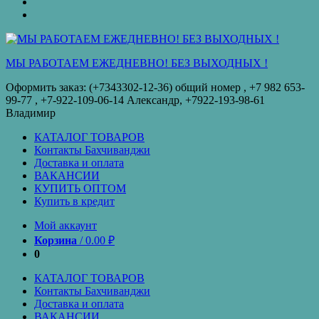
оплата
КУПИТЬ
ОПТОМ
Купить
в
кредит
МЫ РАБОТАЕМ ЕЖЕДНЕВНО! БЕЗ ВЫХОДНЫХ !
Оформить заказ: (+7343302-12-36) общий номер , ‪+7 982 653-
99-77‬ , +7-922-109-06-14 Александр, +7922-193-98-61
Владимир
КАТАЛОГ ТОВАРОВ
Контакты Бахчиванджи
Доставка и оплата
ВАКАНСИИ
КУПИТЬ ОПТОМ
Купить в кредит
Мой аккаунт
Корзина
/
0.00
₽
0
КАТАЛОГ ТОВАРОВ
Контакты Бахчиванджи
Доставка и оплата
ВАКАНСИИ