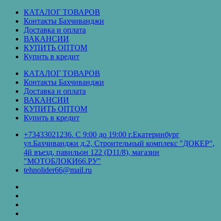
Перейти
КАТАЛОГ ТОВАРОВ
к
Контакты Бахчиванджи
содержимому
Доставка и оплата
ВАКАНСИИ
КУПИТЬ ОПТОМ
Купить в кредит
КАТАЛОГ ТОВАРОВ
Контакты Бахчиванджи
Доставка и оплата
ВАКАНСИИ
КУПИТЬ ОПТОМ
Купить в кредит
+73433021236. С 9:00 до 19:00 г.Екатеринбург
ул.Бахчиванджи д.2, Строительный комплекс "ДОКЕР",
4й въезд, павильон 122 (D11/8), магазин
"МОТОБЛОКИ66.РУ"
tehnolider66@mail.ru
КАТАЛОГ
ТОВАРОВ
Контакты
Бахчиванджи
Доставка
и
ВАКАНСИИ