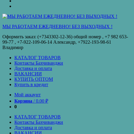
оплата
КУПИТЬ
ОПТОМ
Купить
в
кредит
МЫ РАБОТАЕМ ЕЖЕДНЕВНО! БЕЗ ВЫХОДНЫХ !
Оформить заказ: (+7343302-12-36) общий номер , ‪+7 982 653-
99-77‬ , +7-922-109-06-14 Александр, +7922-193-98-61
Владимир
КАТАЛОГ ТОВАРОВ
Контакты Бахчиванджи
Доставка и оплата
ВАКАНСИИ
КУПИТЬ ОПТОМ
Купить в кредит
Мой аккаунт
Корзина
/
0.00
₽
0
КАТАЛОГ ТОВАРОВ
Контакты Бахчиванджи
Доставка и оплата
ВАКАНСИИ