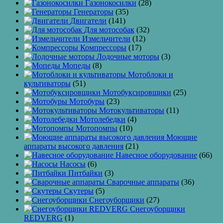
Газонокосилки
(28)
Генераторы
(35)
Двигатели
(141)
Для мотособак
(32)
Измельчители
(12)
Компрессоры
(17)
Лодочные моторы
(3)
Мопеды
(8)
Мотоблоки и
культиваторы
(51)
Мотобуксировщики
(25)
Мотобуры
(23)
Мотокультиваторы
(11)
Мотолебедки
(4)
Мотопомпы
(10)
Моющие
аппараты высокого давления
(21)
Навесное оборудование
(66)
Насосы
(6)
Питбайки
(3)
Сварочные аппараты
(36)
Скутеры
(5)
Снегоуборщики
(27)
Снегоуборщики
REDVERG
(1)