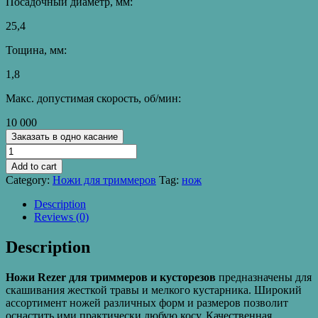
Посадочный диаметр, мм:
25,4
Тощина, мм:
1,8
Макс. допустимая скорость, об/мин:
10 000
Заказать в одно касание
Нож
для
Add to cart
триммера
Category:
Ножи для триммеров
Tag:
нож
Rezer
ВС-07
Description
General
Reviews (0)
230х25,4х1,8
quantity
Description
Ножи Rezer для триммеров и кусторезов
предназначены для
скашивания жесткой травы и мелкого кустарника. Широкий
ассортимент ножей различных форм и размеров позволит
оснастить ими практически любую косу. Качественная