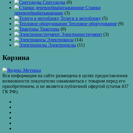
Снегоходы
(0)
Станки
деревообрабатывающие
(3)
Телеги к мотоблоку
(5)
Тепловое оборудование
(9)
Тракторы
(0)
Электроинструмент
(3)
Электрокосы
(14)
Электропилы
(11)
Корзина
Вся информация на сайте размещена в целях предоставления
возможности покупателю ознакомиться с товаром перед его
приобретением, и не является публичной офертой (статья 437
ГК РФ).
КАТАЛОГ
ТОВАРОВ
Контакты
Бахчиванджи
Доставка
и
ВАКАНСИИ
оплата
КУПИТЬ
ОПТОМ
Купить