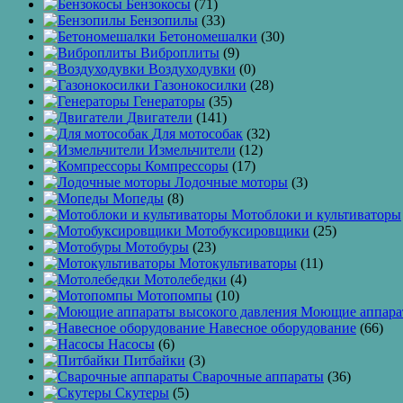
Бензокосы
(71)
Бензопилы
(33)
Бетономешалки
(30)
Виброплиты
(9)
Воздуходувки
(0)
Газонокосилки
(28)
Генераторы
(35)
Двигатели
(141)
Для мотособак
(32)
Измельчители
(12)
Компрессоры
(17)
Лодочные моторы
(3)
Мопеды
(8)
Мотоблоки и культиваторы
Мотобуксировщики
(25)
Мотобуры
(23)
Мотокультиваторы
(11)
Мотолебедки
(4)
Мотопомпы
(10)
Моющие аппарат
Навесное оборудование
(66)
Насосы
(6)
Питбайки
(3)
Сварочные аппараты
(36)
Скутеры
(5)