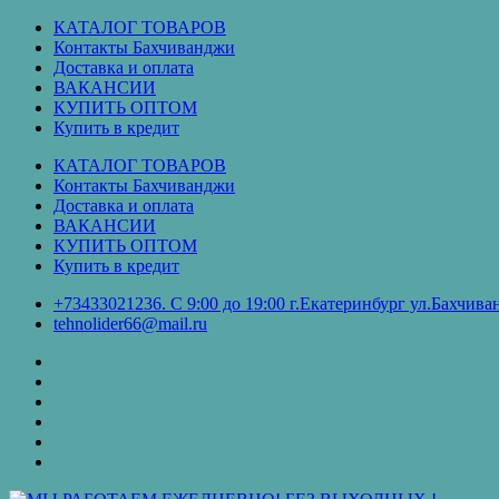
Перейти
КАТАЛОГ ТОВАРОВ
к
Контакты Бахчиванджи
содержимому
Доставка и оплата
ВАКАНСИИ
КУПИТЬ ОПТОМ
Купить в кредит
КАТАЛОГ ТОВАРОВ
Контакты Бахчиванджи
Доставка и оплата
ВАКАНСИИ
КУПИТЬ ОПТОМ
Купить в кредит
+73433021236. С 9:00 до 19:00 г.Екатеринбург ул.Бахчи
tehnolider66@mail.ru
КАТАЛОГ
ТОВАРОВ
Контакты
Бахчиванджи
Доставка
и
ВАКАНСИИ
оплата
КУПИТЬ
ОПТОМ
Купить
в