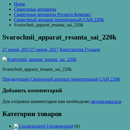
Home
Сварочные аппараты
Сварочные аппараты Ресанта Компакт
Сварочный аппарат инверторный САИ 220К
Svarochnii_apparat_resanta_sai_220k
Svarochnii_apparat_resanta_sai_220k
27 июня, 2017
27 июня, 2017
Константин Гуськов
Svarochnii_apparat_resanta_sai_220k
Навигация
Предыдущая
Предыдущий
Сварочный аппарат инверторный САИ 220К
запись:
по
Добавить комментарий
записям
Для отправки комментария вам необходимо
авторизоваться
.
Категории товаров
Uncategorized
(0)