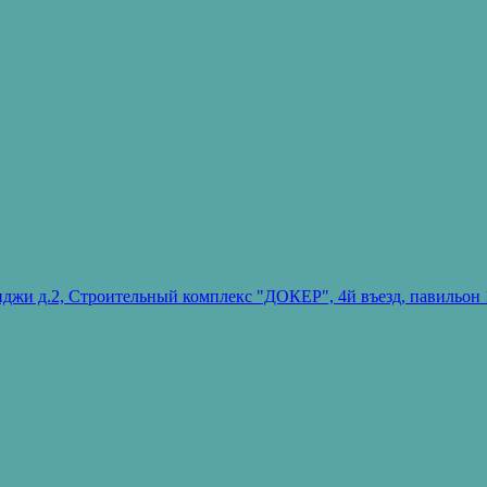
ванджи д.2, Строительный комплекс "ДОКЕР", 4й въезд, павиль