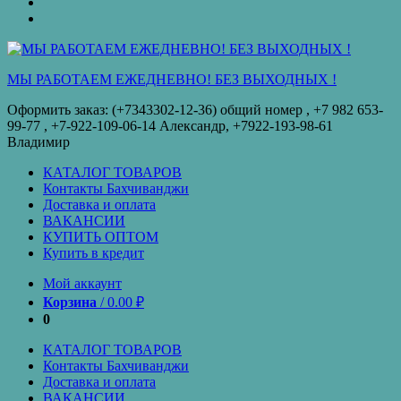
оплата
КУПИТЬ
ОПТОМ
Купить
в
кредит
МЫ РАБОТАЕМ ЕЖЕДНЕВНО! БЕЗ ВЫХОДНЫХ !
Оформить заказ: (+7343302-12-36) общий номер , ‪+7 982 653-
99-77‬ , +7-922-109-06-14 Александр, +7922-193-98-61
Владимир
КАТАЛОГ ТОВАРОВ
Контакты Бахчиванджи
Доставка и оплата
ВАКАНСИИ
КУПИТЬ ОПТОМ
Купить в кредит
Мой аккаунт
Корзина
/
0.00
₽
0
КАТАЛОГ ТОВАРОВ
Контакты Бахчиванджи
Доставка и оплата
ВАКАНСИИ