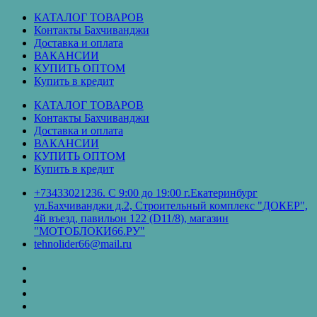
Перейти
КАТАЛОГ ТОВАРОВ
к
Контакты Бахчиванджи
содержимому
Доставка и оплата
ВАКАНСИИ
КУПИТЬ ОПТОМ
Купить в кредит
КАТАЛОГ ТОВАРОВ
Контакты Бахчиванджи
Доставка и оплата
ВАКАНСИИ
КУПИТЬ ОПТОМ
Купить в кредит
+73433021236. С 9:00 до 19:00 г.Екатеринбург
ул.Бахчиванджи д.2, Строительный комплекс "ДОКЕР",
4й въезд, павильон 122 (D11/8), магазин
"МОТОБЛОКИ66.РУ"
tehnolider66@mail.ru
КАТАЛОГ
ТОВАРОВ
Контакты
Бахчиванджи
Доставка
и
ВАКАНСИИ