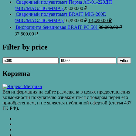
Cварочный полуавтомат Парма АС-01-220ДП
(MIG/MAG/TIG/MMA)
25,000.00
₽
Cварочный полуавтомат BRAIT MIG-200E
(MIG/MAG/TIG/MMA)
16,990.00
₽
13,490.00
₽
Виброплита бензиновая BRAIT PC 50J
39,000.00
₽
37,500.00
₽
Filter by price
Filter
Корзина
Вся информация на сайте размещена в целях предоставления
возможности покупателю ознакомиться с товаром перед его
приобретением, и не является публичной офертой (статья 437
ГК РФ).
КАТАЛОГ
ТОВАРОВ
Контакты
Бахчиванджи
Доставка
и
ВАКАНСИИ