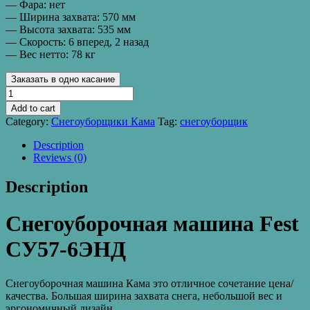
— Фара: нет
— Ширина захвата: 570 мм
— Высота захвата: 535 мм
— Скорость: 6 вперед, 2 назад
— Вес нетто: 78 кг
Заказать в одно касание
Снегоуборочная
машина
Add to cart
Fest
Category:
Снегоуборщики Кама
Tag:
снегоуборщик
СУ57-
6ЭНД
Description
quantity
Reviews (0)
Description
Снегоуборочная машина Fest
СУ57-6ЭНД
Снегоуборочная машина Кама это отличное сочетание цена/
качества. Большая ширина захвата снега, небольшой вес и
эргономичный дизайн.