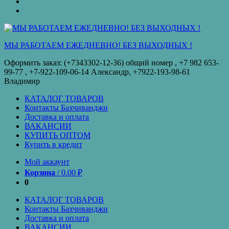
оплата
КУПИТЬ
ОПТОМ
Купить
в
кредит
МЫ РАБОТАЕМ ЕЖЕДНЕВНО! БЕЗ ВЫХОДНЫХ !
Оформить заказ: (+7343302-12-36) общий номер , ‪+7 982 653-
99-77‬ , +7-922-109-06-14 Александр, +7922-193-98-61
Владимир
КАТАЛОГ ТОВАРОВ
Контакты Бахчиванджи
Доставка и оплата
ВАКАНСИИ
КУПИТЬ ОПТОМ
Купить в кредит
Мой аккаунт
Корзина
/
0.00
₽
0
КАТАЛОГ ТОВАРОВ
Контакты Бахчиванджи
Доставка и оплата
ВАКАНСИИ