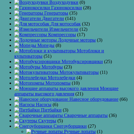
Воздуходувки
(0)
Газонокосилки
(28)
Генераторы
(35)
Двигатели
(141)
Для мотособак
(32)
Измельчители
(12)
Компрессоры
(17)
Лодочные моторы
(3)
Мопеды
(8)
Мотоблоки и
культиваторы
(51)
Мотобуксировщики
(25)
Мотобуры
(23)
Мотокультиваторы
(11)
Мотолебедки
(4)
Мотопомпы
(10)
Моющие
аппараты высокого давления
(21)
Навесное оборудование
(66)
Насосы
(6)
Питбайки
(3)
Сварочные аппараты
(36)
Скутеры
(5)
Снегоуборщики
(27)
Ручные лопаты
(1)