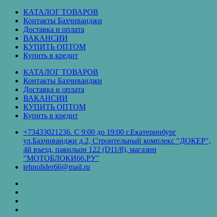
Перейти
КАТАЛОГ ТОВАРОВ
к
Контакты Бахчиванджи
содержимому
Доставка и оплата
ВАКАНСИИ
КУПИТЬ ОПТОМ
Купить в кредит
КАТАЛОГ ТОВАРОВ
Контакты Бахчиванджи
Доставка и оплата
ВАКАНСИИ
КУПИТЬ ОПТОМ
Купить в кредит
+73433021236. С 9:00 до 19:00 г.Екатеринбург
ул.Бахчиванджи д.2, Строительный комплекс "ДОКЕР",
4й въезд, павильон 122 (D11/8), магазин
"МОТОБЛОКИ66.РУ"
tehnolider66@mail.ru
КАТАЛОГ
ТОВАРОВ
Контакты
Бахчиванджи
Доставка
и
ВАКАНСИИ