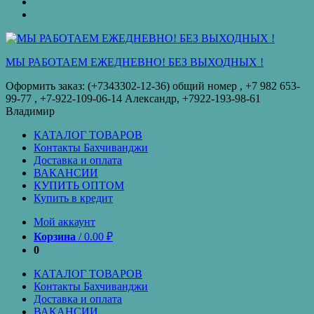
оплата
КУПИТЬ
ОПТОМ
Купить
в
кредит
МЫ РАБОТАЕМ ЕЖЕДНЕВНО! БЕЗ ВЫХОДНЫХ !
Оформить заказ: (+7343302-12-36) общий номер , ‪+7 982 653-
99-77‬ , +7-922-109-06-14 Александр, +7922-193-98-61
Владимир
КАТАЛОГ ТОВАРОВ
Контакты Бахчиванджи
Доставка и оплата
ВАКАНСИИ
КУПИТЬ ОПТОМ
Купить в кредит
Мой аккаунт
Корзина
/
0.00
₽
0
КАТАЛОГ ТОВАРОВ
Контакты Бахчиванджи
Доставка и оплата
ВАКАНСИИ