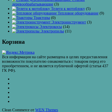
деревообрабатывающие
(3)
Телеги к мотоблоку
(5)
Тепловое оборудование
(9)
Тракторы
(0)
Электроинструмент
(3)
Электрокосы
(14)
Электропилы
(11)
Корзина
Вся информация на сайте размещена в целях предоставления
возможности покупателю ознакомиться с товаром перед его
приобретением, и не является публичной офертой (статья 437
ГК РФ).
КАТАЛОГ
ТОВАРОВ
Контакты
Бахчиванджи
Доставка
и
ВАКАНСИИ
оплата
КУПИТЬ
ОПТОМ
Купить
в
Clean Commerce от
WEN Themes
кредит