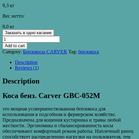
9,3 кг
Вес нетто:
8,0 кг
Заказать в одно касание
Триммер
Carver
Add to cart
GBC-
Category:
Бензокосы CARVER
Tag:
бензокоса
052M
(Easy-
Description
start;
Reviews (1)
ранец;
диск
Description
48
зуб.;
Коса бенз. Carver GBC-052M
Easy-
head;
леска
это мощная усовершенствованная бензокоса для
2,4)
использования в подсобном и фермерском хозяйстве.
quantity
Предназначена для кошения кустарника и травы любой
жесткости. Эргономика и сбалансированность косы
обеспечивают комфортный режим работы. Наплечный ранец
способствует распределению нагрузки на пользователя, тем