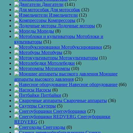
Двигатели
(141)
Для мотособак
(32)
Измельчители
(12)
Компрессоры
(17)
Лодочные моторы
(3)
Мопеды
(8)
Мотоблоки и
культиваторы
(51)
Мотобуксировщики
(25)
Мотобуры
(23)
Мотокультиваторы
(11)
Мотолебедки
(4)
Мотопомпы
(10)
Моющие
аппараты высокого давления
(21)
Навесное оборудование
(66)
Насосы
(6)
Питбайки
(3)
Сварочные аппараты
(36)
Скутеры
(5)
Снегоуборщики
(27)
Снегоуборщики
REDVERG
(1)
Снегоходы
(0)
Станки