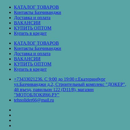
Перейти
КАТАЛОГ ТОВАРОВ
к
Контакты Бахчиванджи
содержимому
Доставка и оплата
ВАКАНСИИ
КУПИТЬ ОПТОМ
Купить в кредит
КАТАЛОГ ТОВАРОВ
Контакты Бахчиванджи
Доставка и оплата
ВАКАНСИИ
КУПИТЬ ОПТОМ
Купить в кредит
+73433021236. С 9:00 до 19:00 г.Екатеринбург
ул.Бахчиванджи д.2, Строительный комплекс "ДОКЕР",
4й въезд, павильон 122 (D11/8), магазин
"МОТОБЛОКИ66.РУ"
tehnolider66@mail.ru
КАТАЛОГ
ТОВАРОВ
Контакты
Бахчиванджи
Доставка
и
ВАКАНСИИ