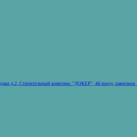
ванджи д.2, Строительный комплекс "ДОКЕР", 4й въезд, павиль