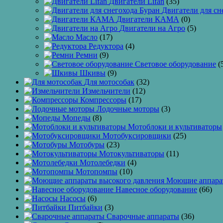
Двигатели Lifan
(35)
Двигатели для сн
Двигатели КАМА
(0)
Двигатели на Агро
(5)
Масло
(17)
Редуктора
(4)
Ремни
(9)
Световое оборудование
(
Шкивы
(9)
Для мотособак
(32)
Измельчители
(12)
Компрессоры
(17)
Лодочные моторы
(3)
Мопеды
(8)
Мотоблоки и культиваторы
Мотобуксировщики
(25)
Мотобуры
(23)
Мотокультиваторы
(11)
Мотолебедки
(4)
Мотопомпы
(10)
Моющие аппарат
Навесное оборудование
(66)
Насосы
(6)
Питбайки
(3)
Сварочные аппараты
(36)