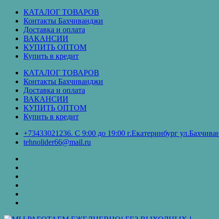
Перейти
КАТАЛОГ ТОВАРОВ
к
Контакты Бахчиванджи
содержимому
Доставка и оплата
ВАКАНСИИ
КУПИТЬ ОПТОМ
Купить в кредит
КАТАЛОГ ТОВАРОВ
Контакты Бахчиванджи
Доставка и оплата
ВАКАНСИИ
КУПИТЬ ОПТОМ
Купить в кредит
+73433021236. С 9:00 до 19:00 г.Екатеринбург ул.Бахчи
tehnolider66@mail.ru
КАТАЛОГ
ТОВАРОВ
Контакты
Бахчиванджи
Доставка
и
ВАКАНСИИ
оплата
КУПИТЬ
ОПТОМ
Купить
в