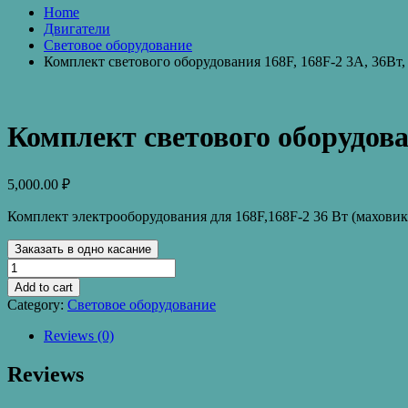
Home
Двигатели
Световое оборудование
Комплект светового оборудования 168F, 168F-2 3А, 36Вт,
Комплект светового оборудован
5,000.00
₽
Комплект электрооборудования для 168F,168F-2 36 Вт (махови
Заказать в одно касание
Комплект
светового
Add to cart
оборудования
Category:
Световое оборудование
168F,
168F-
Reviews (0)
2
3А,
Reviews
36Вт,
12V