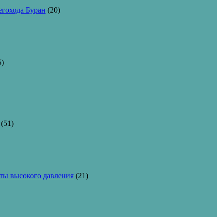
егохода Буран
(20)
5)
(51)
ы высокого давления
(21)