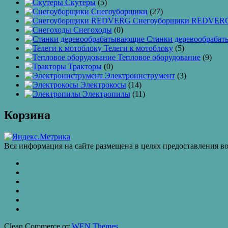
Скутеры
(5)
Снегоуборщики
(27)
Снегоуборщики REDVER
Снегоходы
(0)
Станки деревообраба
Телеги к мотоблоку
(5)
Тепловое оборудование
(9)
Тракторы
(0)
Электроинструмент
(3)
Электрокосы
(14)
Электропилы
(11)
Корзина
Вся информация на сайте размещена в целях предоставления во
КАТАЛОГ
ТОВАРОВ
Контакты
Бахчиванджи
Доставка
и
ВАКАНСИИ
оплата
КУПИТЬ
ОПТОМ
Купить
в
Clean Commerce от
WEN Themes
кредит