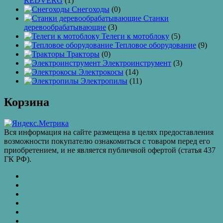
REDVERG
(1)
Снегоходы
(0)
Станки
деревообрабатывающие
(3)
Телеги к мотоблоку
(5)
Тепловое оборудование
(9)
Тракторы
(0)
Электроинструмент
(3)
Электрокосы
(14)
Электропилы
(11)
Корзина
Вся информация на сайте размещена в целях предоставления
возможности покупателю ознакомиться с товаром перед его
приобретением, и не является публичной офертой (статья 437
ГК РФ).
КАТАЛОГ
ТОВАРОВ
Контакты
Бахчиванджи
Доставка
и
ВАКАНСИИ
оплата
КУПИТЬ
ОПТОМ
Купить