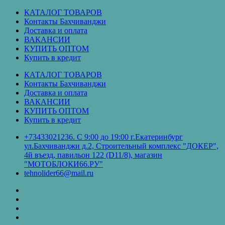
Перейти
КАТАЛОГ ТОВАРОВ
к
Контакты Бахчиванджи
содержимому
Доставка и оплата
ВАКАНСИИ
КУПИТЬ ОПТОМ
Купить в кредит
КАТАЛОГ ТОВАРОВ
Контакты Бахчиванджи
Доставка и оплата
ВАКАНСИИ
КУПИТЬ ОПТОМ
Купить в кредит
+73433021236. С 9:00 до 19:00 г.Екатеринбург
ул.Бахчиванджи д.2, Строительный комплекс "ДОКЕР",
4й въезд, павильон 122 (D11/8), магазин
"МОТОБЛОКИ66.РУ"
tehnolider66@mail.ru
КАТАЛОГ
ТОВАРОВ
Контакты
Бахчиванджи
Доставка
и
ВАКАНСИИ