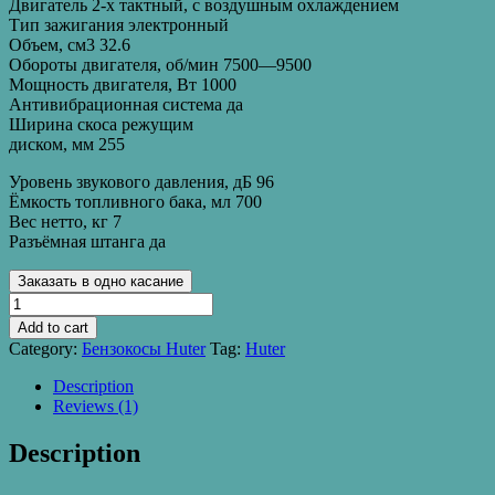
Двигатель 2-х тактный, с воздушным охлаждением
Тип зажигания электронный
Объем, см3 32.6
Обороты двигателя, об/мин 7500—9500
Мощность двигателя, Вт 1000
Антивибрационная система да
Ширина скоса режущим
диском, мм 255
Уровень звукового давления, дБ 96
Ёмкость топливного бака, мл 700
Вес нетто, кг 7
Разъёмная штанга да
Заказать в одно касание
Бензиновый
триммер
Add to cart
GGT-
Category:
Бензокосы Huter
Tag:
Huter
1000S
Huter
Description
quantity
Reviews (1)
Description