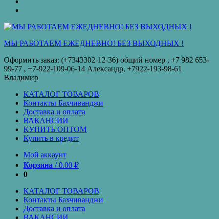
оплата
КУПИТЬ
ОПТОМ
Купить
в
кредит
МЫ РАБОТАЕМ ЕЖЕДНЕВНО! БЕЗ ВЫХОДНЫХ !
Оформить заказ: (+7343302-12-36) общий номер , ‪+7 982 653-
99-77‬ , +7-922-109-06-14 Александр, +7922-193-98-61
Владимир
КАТАЛОГ ТОВАРОВ
Контакты Бахчиванджи
Доставка и оплата
ВАКАНСИИ
КУПИТЬ ОПТОМ
Купить в кредит
Мой аккаунт
Корзина
/
0.00
₽
0
КАТАЛОГ ТОВАРОВ
Контакты Бахчиванджи
Доставка и оплата
ВАКАНСИИ