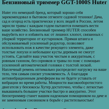
Бензиновый триммер GGT-1000S Huter
Huter это немецкий бренд, который хорошо себя
зарекомендовал в бытовом сегменте садовой техники! Дача,
сад и огород есть практически у всех людей в России, летом
заросли травы с каждым годом пытаются помешать вести
ваше хозяйство. Бензиновый триммер HUTER способен
вырубить все и избавить вас от лишних хлопот, связанных с
уборкой территории от кустарников. Прямая штанга и
обслуживаемый усиленный редуктор, позволяют
использовать нож в качестве режущего элемента, даже
толстые лопухи и небольшие кусты деревьев не смогут
устоять. Сделайте ваш участок чистым и аккуратным, с
ровным газоном, без сорняков и травы по пояс с помощью
усиленной автоматической головки с толстой леской.
Наплечный ремень оптимально распределит нагрузку на ваше
тело, тем самым снизит утомляемость. А благодаря
антивибрационным демпферам вы не будете уставать от
вибрации во время работы. Мощности высокооборотистого
двигателя у бензокосы Хутер достаточно, чтобы с легкостью
выкашивать большие участки быстро и аккуратно. Этот
бензотриммер станет вашим надежным помощником на даче и
не заменимым союзником в борьбе с растительностью!