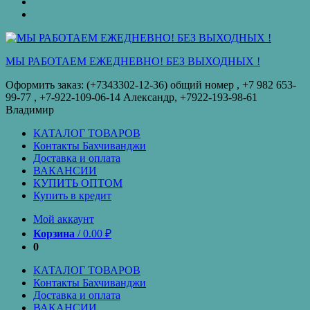
оплата
КУПИТЬ
ОПТОМ
Купить
в
кредит
МЫ РАБОТАЕМ ЕЖЕДНЕВНО! БЕЗ ВЫХОДНЫХ !
Оформить заказ: (+7343302-12-36) общий номер , ‪+7 982 653-
99-77‬ , +7-922-109-06-14 Александр, +7922-193-98-61
Владимир
КАТАЛОГ ТОВАРОВ
Контакты Бахчиванджи
Доставка и оплата
ВАКАНСИИ
КУПИТЬ ОПТОМ
Купить в кредит
Мой аккаунт
Корзина
/
0.00
₽
0
КАТАЛОГ ТОВАРОВ
Контакты Бахчиванджи
Доставка и оплата
ВАКАНСИИ