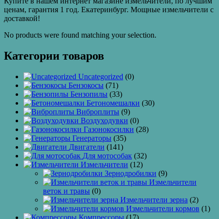
Купите в нашем интернет магазине измельчители, по лучшим
ценам, гарантия 1 год. Екатеринбург. Мощные измельчители с
доставкой!
No products were found matching your selection.
Категории товаров
Uncategorized
(0)
Бензокосы
(71)
Бензопилы
(33)
Бетономешалки
(30)
Виброплиты
(9)
Воздуходувки
(0)
Газонокосилки
(28)
Генераторы
(35)
Двигатели
(141)
Для мотособак
(32)
Измельчители
(12)
Зернодробилки
(9)
Измельчители
веток и травы
(0)
Измельчители зерна
(2)
Измельчители кормов
(1)
Компрессоры
(17)