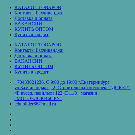
Перейти
КАТАЛОГ ТОВАРОВ
к
Контакты Бахчиванджи
содержимому
Доставка и оплата
ВАКАНСИИ
КУПИТЬ ОПТОМ
Купить в кредит
КАТАЛОГ ТОВАРОВ
Контакты Бахчиванджи
Доставка и оплата
ВАКАНСИИ
КУПИТЬ ОПТОМ
Купить в кредит
+73433021236. С 9:00 до 19:00 г.Екатеринбург
ул.Бахчиванджи д.2, Строительный комплекс "ДОКЕР",
4й въезд, павильон 122 (D11/8), магазин
"МОТОБЛОКИ66.РУ"
tehnolider66@mail.ru
КАТАЛОГ
ТОВАРОВ
Контакты
Бахчиванджи
Доставка
и
ВАКАНСИИ