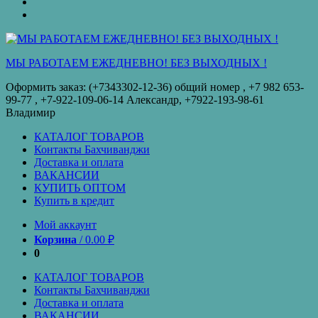
оплата
КУПИТЬ
ОПТОМ
Купить
в
кредит
МЫ РАБОТАЕМ ЕЖЕДНЕВНО! БЕЗ ВЫХОДНЫХ !
Оформить заказ: (+7343302-12-36) общий номер , ‪+7 982 653-
99-77‬ , +7-922-109-06-14 Александр, +7922-193-98-61
Владимир
КАТАЛОГ ТОВАРОВ
Контакты Бахчиванджи
Доставка и оплата
ВАКАНСИИ
КУПИТЬ ОПТОМ
Купить в кредит
Мой аккаунт
Корзина
/
0.00
₽
0
КАТАЛОГ ТОВАРОВ
Контакты Бахчиванджи
Доставка и оплата
ВАКАНСИИ