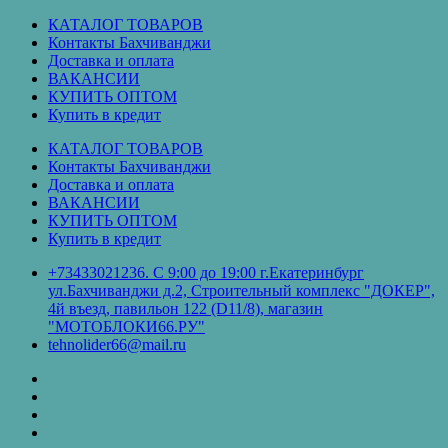
Перейти
КАТАЛОГ ТОВАРОВ
к
Контакты Бахчиванджи
содержимому
Доставка и оплата
ВАКАНСИИ
КУПИТЬ ОПТОМ
Купить в кредит
КАТАЛОГ ТОВАРОВ
Контакты Бахчиванджи
Доставка и оплата
ВАКАНСИИ
КУПИТЬ ОПТОМ
Купить в кредит
+73433021236. С 9:00 до 19:00 г.Екатеринбург
ул.Бахчиванджи д.2, Строительный комплекс "ДОКЕР",
4й въезд, павильон 122 (D11/8), магазин
"МОТОБЛОКИ66.РУ"
tehnolider66@mail.ru
КАТАЛОГ
ТОВАРОВ
Контакты
Бахчиванджи
Доставка
и
ВАКАНСИИ