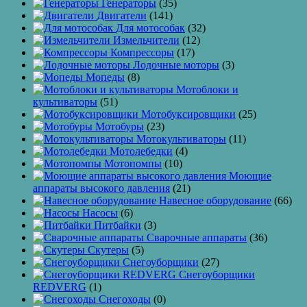
Генераторы
(35)
Двигатели
(141)
Для мотособак
(32)
Измельчители
(12)
Компрессоры
(17)
Лодочные моторы
(3)
Мопеды
(8)
Мотоблоки и
культиваторы
(51)
Мотобуксировщики
(25)
Мотобуры
(23)
Мотокультиваторы
(11)
Мотолебедки
(4)
Мотопомпы
(10)
Моющие
аппараты высокого давления
(21)
Навесное оборудование
(66)
Насосы
(6)
Питбайки
(3)
Сварочные аппараты
(36)
Скутеры
(5)
Снегоуборщики
(27)
Снегоуборщики
REDVERG
(1)
Снегоходы
(0)