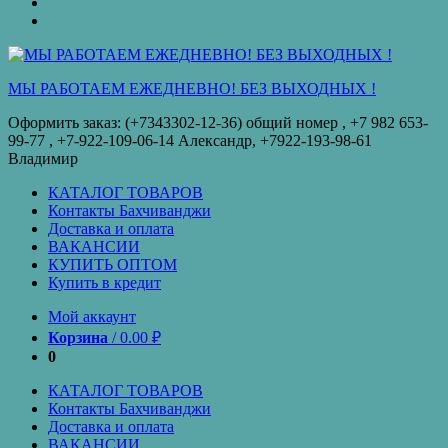
оплата
КУПИТЬ
ОПТОМ
Купить
в
кредит
МЫ РАБОТАЕМ ЕЖЕДНЕВНО! БЕЗ ВЫХОДНЫХ !
Оформить заказ: (+7343302-12-36) общий номер , ‪+7 982 653-
99-77‬ , +7-922-109-06-14 Александр, +7922-193-98-61
Владимир
КАТАЛОГ ТОВАРОВ
Контакты Бахчиванджи
Доставка и оплата
ВАКАНСИИ
КУПИТЬ ОПТОМ
Купить в кредит
Мой аккаунт
Корзина
/
0.00
₽
0
КАТАЛОГ ТОВАРОВ
Контакты Бахчиванджи
Доставка и оплата
ВАКАНСИИ