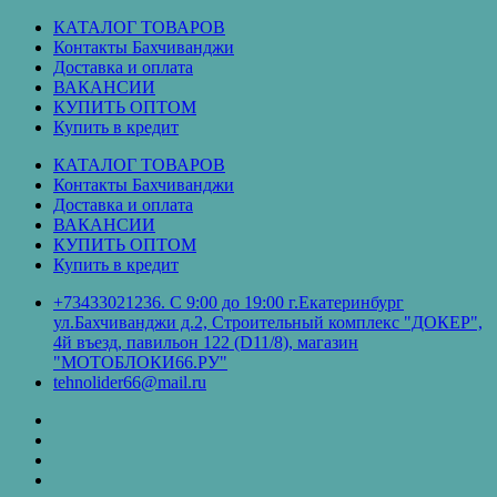
Перейти
КАТАЛОГ ТОВАРОВ
к
Контакты Бахчиванджи
содержимому
Доставка и оплата
ВАКАНСИИ
КУПИТЬ ОПТОМ
Купить в кредит
КАТАЛОГ ТОВАРОВ
Контакты Бахчиванджи
Доставка и оплата
ВАКАНСИИ
КУПИТЬ ОПТОМ
Купить в кредит
+73433021236. С 9:00 до 19:00 г.Екатеринбург
ул.Бахчиванджи д.2, Строительный комплекс "ДОКЕР",
4й въезд, павильон 122 (D11/8), магазин
"МОТОБЛОКИ66.РУ"
tehnolider66@mail.ru
КАТАЛОГ
ТОВАРОВ
Контакты
Бахчиванджи
Доставка
и
ВАКАНСИИ