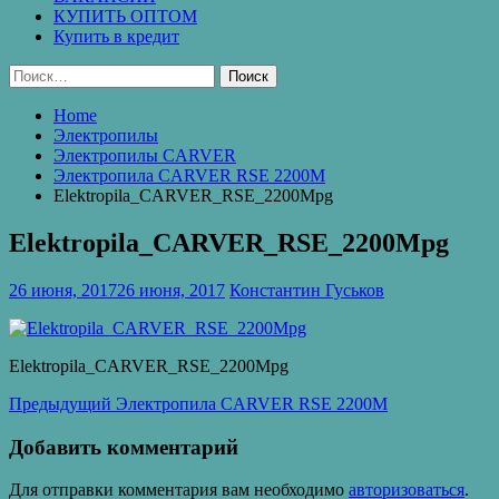
КУПИТЬ ОПТОМ
Купить в кредит
Найти:
Home
Электропилы
Электропилы CARVER
Электропила CARVER RSE 2200M
Elektropila_CARVER_RSE_2200Mpg
Elektropila_CARVER_RSE_2200Mpg
26 июня, 2017
26 июня, 2017
Константин Гуськов
Elektropila_CARVER_RSE_2200Mpg
Навигация
Предыдущая
Предыдущий
Электропила CARVER RSE 2200M
запись:
по
Добавить комментарий
записям
Для отправки комментария вам необходимо
авторизоваться
.