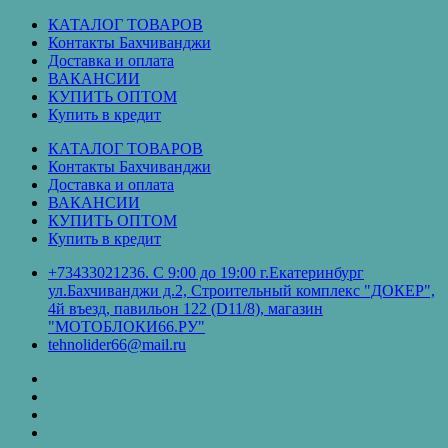
Перейти
КАТАЛОГ ТОВАРОВ
к
Контакты Бахчиванджи
содержимому
Доставка и оплата
ВАКАНСИИ
КУПИТЬ ОПТОМ
Купить в кредит
КАТАЛОГ ТОВАРОВ
Контакты Бахчиванджи
Доставка и оплата
ВАКАНСИИ
КУПИТЬ ОПТОМ
Купить в кредит
+73433021236. С 9:00 до 19:00 г.Екатеринбург
ул.Бахчиванджи д.2, Строительный комплекс "ДОКЕР",
4й въезд, павильон 122 (D11/8), магазин
"МОТОБЛОКИ66.РУ"
tehnolider66@mail.ru
КАТАЛОГ
ТОВАРОВ
Контакты
Бахчиванджи
Доставка
и
ВАКАНСИИ