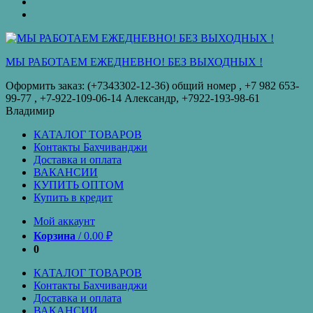
оплата
КУПИТЬ
ОПТОМ
Купить
в
кредит
МЫ РАБОТАЕМ ЕЖЕДНЕВНО! БЕЗ ВЫХОДНЫХ !
Оформить заказ: (+7343302-12-36) общий номер , ‪+7 982 653-
99-77‬ , +7-922-109-06-14 Александр, +7922-193-98-61
Владимир
КАТАЛОГ ТОВАРОВ
Контакты Бахчиванджи
Доставка и оплата
ВАКАНСИИ
КУПИТЬ ОПТОМ
Купить в кредит
Мой аккаунт
Корзина
/
0.00
₽
0
КАТАЛОГ ТОВАРОВ
Контакты Бахчиванджи
Доставка и оплата
ВАКАНСИИ