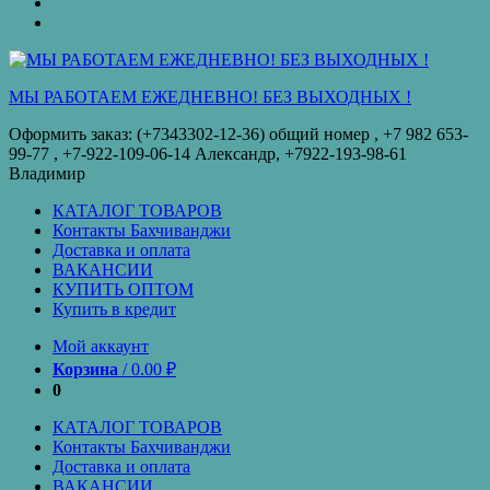
оплата
КУПИТЬ
ОПТОМ
Купить
в
кредит
МЫ РАБОТАЕМ ЕЖЕДНЕВНО! БЕЗ ВЫХОДНЫХ !
Оформить заказ: (+7343302-12-36) общий номер , ‪+7 982 653-
99-77‬ , +7-922-109-06-14 Александр, +7922-193-98-61
Владимир
КАТАЛОГ ТОВАРОВ
Контакты Бахчиванджи
Доставка и оплата
ВАКАНСИИ
КУПИТЬ ОПТОМ
Купить в кредит
Мой аккаунт
Корзина
/
0.00
₽
0
КАТАЛОГ ТОВАРОВ
Контакты Бахчиванджи
Доставка и оплата
ВАКАНСИИ