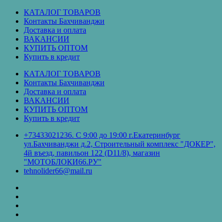
Перейти
КАТАЛОГ ТОВАРОВ
к
Контакты Бахчиванджи
содержимому
Доставка и оплата
ВАКАНСИИ
КУПИТЬ ОПТОМ
Купить в кредит
КАТАЛОГ ТОВАРОВ
Контакты Бахчиванджи
Доставка и оплата
ВАКАНСИИ
КУПИТЬ ОПТОМ
Купить в кредит
+73433021236. С 9:00 до 19:00 г.Екатеринбург
ул.Бахчиванджи д.2, Строительный комплекс "ДОКЕР",
4й въезд, павильон 122 (D11/8), магазин
"МОТОБЛОКИ66.РУ"
tehnolider66@mail.ru
КАТАЛОГ
ТОВАРОВ
Контакты
Бахчиванджи
Доставка
и
ВАКАНСИИ