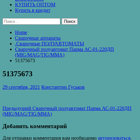
КУПИТЬ ОПТОМ
Купить в кредит
Найти:
Home
Сварочные аппараты
.Сварочные ПОЛУАВТОМАТЫ
Cварочный полуавтомат Парма АС-01-220ДП
(MIG/MAG/TIG/MMA)
51375673
51375673
29 сентября, 2021
Константин Гуськов
Навигация
Предыдущая
Предыдущий
Cварочный полуавтомат Парма АС-01-220ДП
запись:
(MIG/MAG/TIG/MMA)
по
записям
Добавить комментарий
Для отправки комментария вам необходимо
авторизоваться
.