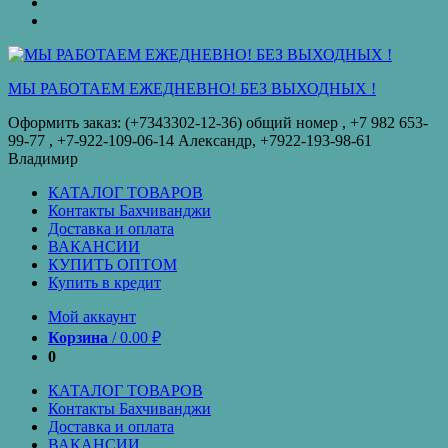
оплата
КУПИТЬ
ОПТОМ
Купить
в
кредит
МЫ РАБОТАЕМ ЕЖЕДНЕВНО! БЕЗ ВЫХОДНЫХ !
Оформить заказ: (+7343302-12-36) общий номер , ‪+7 982 653-
99-77‬ , +7-922-109-06-14 Александр, +7922-193-98-61
Владимир
КАТАЛОГ ТОВАРОВ
Контакты Бахчиванджи
Доставка и оплата
ВАКАНСИИ
КУПИТЬ ОПТОМ
Купить в кредит
Мой аккаунт
Корзина
/
0.00
₽
0
КАТАЛОГ ТОВАРОВ
Контакты Бахчиванджи
Доставка и оплата
ВАКАНСИИ