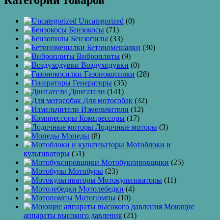
Категории товаров
Uncategorized
(0)
Бензокосы
(71)
Бензопилы
(33)
Бетономешалки
(30)
Виброплиты
(9)
Воздуходувки
(0)
Газонокосилки
(28)
Генераторы
(35)
Двигатели
(141)
Для мотособак
(32)
Измельчители
(12)
Компрессоры
(17)
Лодочные моторы
(3)
Мопеды
(8)
Мотоблоки и
культиваторы
(51)
Мотобуксировщики
(25)
Мотобуры
(23)
Мотокультиваторы
(11)
Мотолебедки
(4)
Мотопомпы
(10)
Моющие
аппараты высокого давления
(21)