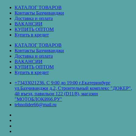
Перейти
КАТАЛОГ ТОВАРОВ
к
Контакты Бахчиванджи
содержимому
Доставка и оплата
ВАКАНСИИ
КУПИТЬ ОПТОМ
Купить в кредит
КАТАЛОГ ТОВАРОВ
Контакты Бахчиванджи
Доставка и оплата
ВАКАНСИИ
КУПИТЬ ОПТОМ
Купить в кредит
+73433021236. С 9:00 до 19:00 г.Екатеринбург
ул.Бахчиванджи д.2, Строительный комплекс "ДОКЕР",
4й въезд, павильон 122 (D11/8), магазин
"МОТОБЛОКИ66.РУ"
tehnolider66@mail.ru
КАТАЛОГ
ТОВАРОВ
Контакты
Бахчиванджи
Доставка
и
ВАКАНСИИ