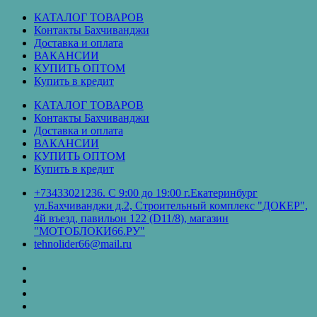
Перейти
КАТАЛОГ ТОВАРОВ
к
Контакты Бахчиванджи
содержимому
Доставка и оплата
ВАКАНСИИ
КУПИТЬ ОПТОМ
Купить в кредит
КАТАЛОГ ТОВАРОВ
Контакты Бахчиванджи
Доставка и оплата
ВАКАНСИИ
КУПИТЬ ОПТОМ
Купить в кредит
+73433021236. С 9:00 до 19:00 г.Екатеринбург
ул.Бахчиванджи д.2, Строительный комплекс "ДОКЕР",
4й въезд, павильон 122 (D11/8), магазин
"МОТОБЛОКИ66.РУ"
tehnolider66@mail.ru
КАТАЛОГ
ТОВАРОВ
Контакты
Бахчиванджи
Доставка
и
ВАКАНСИИ