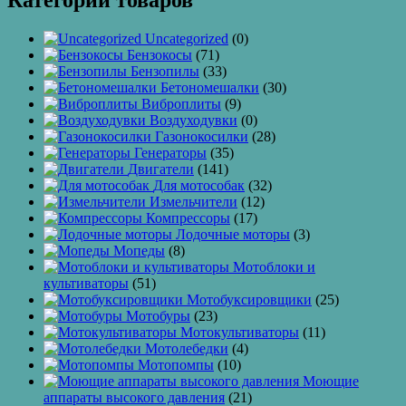
Категории товаров
Uncategorized
(0)
Бензокосы
(71)
Бензопилы
(33)
Бетономешалки
(30)
Виброплиты
(9)
Воздуходувки
(0)
Газонокосилки
(28)
Генераторы
(35)
Двигатели
(141)
Для мотособак
(32)
Измельчители
(12)
Компрессоры
(17)
Лодочные моторы
(3)
Мопеды
(8)
Мотоблоки и
культиваторы
(51)
Мотобуксировщики
(25)
Мотобуры
(23)
Мотокультиваторы
(11)
Мотолебедки
(4)
Мотопомпы
(10)
Моющие
аппараты высокого давления
(21)