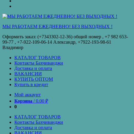
оплата
КУПИТЬ
ОПТОМ
Купить
в
кредит
МЫ РАБОТАЕМ ЕЖЕДНЕВНО! БЕЗ ВЫХОДНЫХ !
Оформить заказ: (+7343302-12-36) общий номер , ‪+7 982 653-
99-77‬ , +7-922-109-06-14 Александр, +7922-193-98-61
Владимир
КАТАЛОГ ТОВАРОВ
Контакты Бахчиванджи
Доставка и оплата
ВАКАНСИИ
КУПИТЬ ОПТОМ
Купить в кредит
Мой аккаунт
Корзина
/
0.00
₽
0
КАТАЛОГ ТОВАРОВ
Контакты Бахчиванджи
Доставка и оплата
ВАКАНСИИ