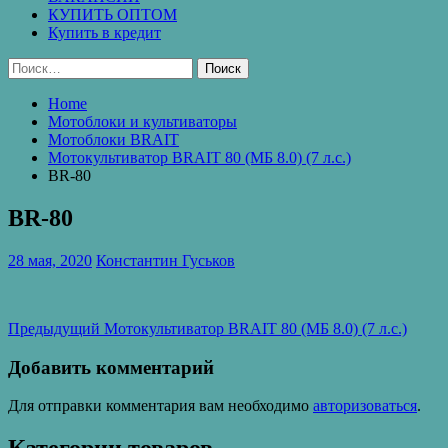
КУПИТЬ ОПТОМ
Купить в кредит
Найти:
Home
Мотоблоки и культиваторы
Мотоблоки BRAIT
Мотокультиватор BRAIT 80 (МБ 8.0) (7 л.с.)
BR-80
BR-80
28 мая, 2020
Константин Гуськов
Навигация
Предыдущая
Предыдущий
Мотокультиватор BRAIT 80 (МБ 8.0) (7 л.с.)
запись:
по
Добавить комментарий
записям
Для отправки комментария вам необходимо
авторизоваться
.