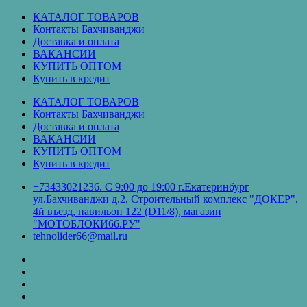
Перейти
КАТАЛОГ ТОВАРОВ
к
Контакты Бахчиванджи
содержимому
Доставка и оплата
ВАКАНСИИ
КУПИТЬ ОПТОМ
Купить в кредит
КАТАЛОГ ТОВАРОВ
Контакты Бахчиванджи
Доставка и оплата
ВАКАНСИИ
КУПИТЬ ОПТОМ
Купить в кредит
+73433021236. С 9:00 до 19:00 г.Екатеринбург
ул.Бахчиванджи д.2, Строительный комплекс "ДОКЕР",
4й въезд, павильон 122 (D11/8), магазин
"МОТОБЛОКИ66.РУ"
tehnolider66@mail.ru
КАТАЛОГ
ТОВАРОВ
Контакты
Бахчиванджи
Доставка
и
ВАКАНСИИ