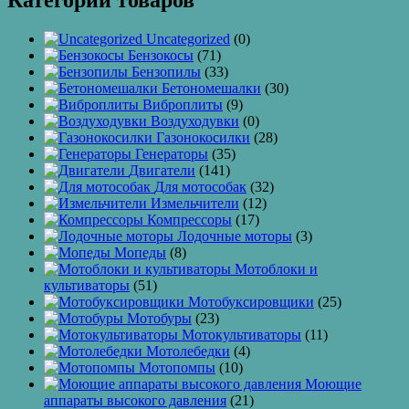
Категории товаров
Uncategorized
(0)
Бензокосы
(71)
Бензопилы
(33)
Бетономешалки
(30)
Виброплиты
(9)
Воздуходувки
(0)
Газонокосилки
(28)
Генераторы
(35)
Двигатели
(141)
Для мотособак
(32)
Измельчители
(12)
Компрессоры
(17)
Лодочные моторы
(3)
Мопеды
(8)
Мотоблоки и
культиваторы
(51)
Мотобуксировщики
(25)
Мотобуры
(23)
Мотокультиваторы
(11)
Мотолебедки
(4)
Мотопомпы
(10)
Моющие
аппараты высокого давления
(21)