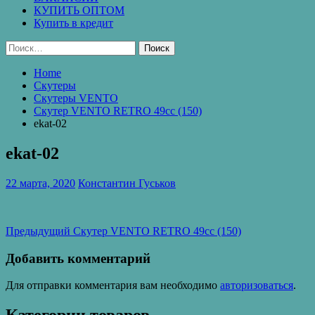
КУПИТЬ ОПТОМ
Купить в кредит
Найти:
Home
Скутеры
Скутеры VENTO
Скутер VENTO RETRO 49cc (150)
ekat-02
ekat-02
22 марта, 2020
Константин Гуськов
Навигация
Предыдущая
Предыдущий
Скутер VENTO RETRO 49cc (150)
запись:
по
Добавить комментарий
записям
Для отправки комментария вам необходимо
авторизоваться
.