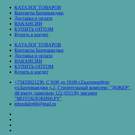
Перейти
КАТАЛОГ ТОВАРОВ
к
Контакты Бахчиванджи
содержимому
Доставка и оплата
ВАКАНСИИ
КУПИТЬ ОПТОМ
Купить в кредит
КАТАЛОГ ТОВАРОВ
Контакты Бахчиванджи
Доставка и оплата
ВАКАНСИИ
КУПИТЬ ОПТОМ
Купить в кредит
+73433021236. С 9:00 до 19:00 г.Екатеринбург
ул.Бахчиванджи д.2, Строительный комплекс "ДОКЕР",
4й въезд, павильон 122 (D11/8), магазин
"МОТОБЛОКИ66.РУ"
tehnolider66@mail.ru
КАТАЛОГ
ТОВАРОВ
Контакты
Бахчиванджи
Доставка
и
ВАКАНСИИ