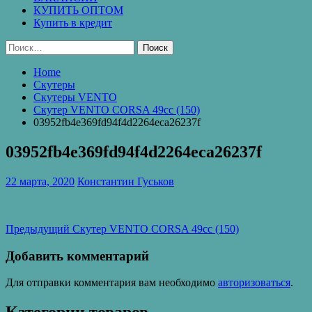
КУПИТЬ ОПТОМ
Купить в кредит
Найти:
Home
Скутеры
Скутеры VENTO
Скутер VENTO CORSA 49cc (150)
03952fb4e369fd94f4d2264eca26237f
03952fb4e369fd94f4d2264eca26237f
22 марта, 2020
Константин Гуськов
Навигация
Предыдущая
Предыдущий
Скутер VENTO CORSA 49cc (150)
запись:
по
Добавить комментарий
записям
Для отправки комментария вам необходимо
авторизоваться
.