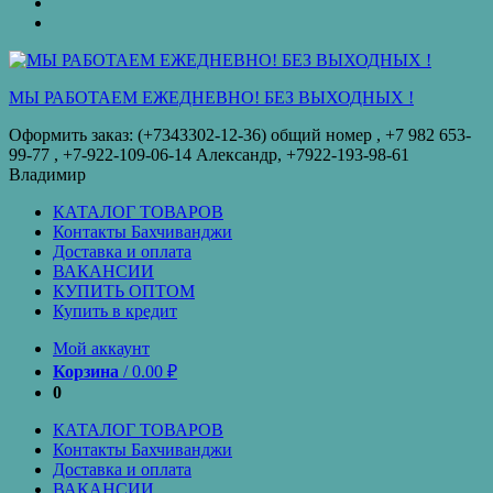
оплата
КУПИТЬ
ОПТОМ
Купить
в
кредит
МЫ РАБОТАЕМ ЕЖЕДНЕВНО! БЕЗ ВЫХОДНЫХ !
Оформить заказ: (+7343302-12-36) общий номер , ‪+7 982 653-
99-77‬ , +7-922-109-06-14 Александр, +7922-193-98-61
Владимир
КАТАЛОГ ТОВАРОВ
Контакты Бахчиванджи
Доставка и оплата
ВАКАНСИИ
КУПИТЬ ОПТОМ
Купить в кредит
Мой аккаунт
Корзина
/
0.00
₽
0
КАТАЛОГ ТОВАРОВ
Контакты Бахчиванджи
Доставка и оплата
ВАКАНСИИ