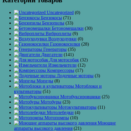
Категории товаров
Uncategorized
(0)
Бензокосы
(71)
Бензопилы
(33)
Бетономешалки
(30)
Виброплиты
(9)
Воздуходувки
(0)
Газонокосилки
(28)
Генераторы
(35)
Двигатели
(141)
Для мотособак
(32)
Измельчители
(12)
Компрессоры
(17)
Лодочные моторы
(3)
Мопеды
(8)
Мотоблоки и
культиваторы
(51)
Мотобуксировщики
(25)
Мотобуры
(23)
Мотокультиваторы
(11)
Мотолебедки
(4)
Мотопомпы
(10)
Моющие
аппараты высокого давления
(21)