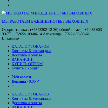
оплата
КУПИТЬ
ОПТОМ
Купить
в
кредит
МЫ РАБОТАЕМ ЕЖЕДНЕВНО! БЕЗ ВЫХОДНЫХ !
Оформить заказ: (+7343302-12-36) общий номер , ‪+7 982 653-
99-77‬ , +7-922-109-06-14 Александр, +7922-193-98-61
Владимир
КАТАЛОГ ТОВАРОВ
Контакты Бахчиванджи
Доставка и оплата
ВАКАНСИИ
КУПИТЬ ОПТОМ
Купить в кредит
Мой аккаунт
Корзина
/
0.00
₽
0
КАТАЛОГ ТОВАРОВ
Контакты Бахчиванджи
Доставка и оплата
ВАКАНСИИ