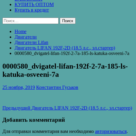
КУПИТЬ ОПТОМ
Купить в кредит
Найти:
Home
Двигатели
Двигатели Lifan
Двигатель LIFAN 192F-2D (18.5 л.с., эл.стартер)
0000580_dvigatel-lifan-192f-2-7a-185-ls-katuka-osveeni-7a
0000580_dvigatel-lifan-192f-2-7a-185-ls-
katuka-osveeni-7a
25 ноября, 2019
Константин Гуськов
Навигация
Предыдущая
Предыдущий
Двигатель LIFAN 192F-2D (18.5 л.с., эл.стартер)
запись:
по
Добавить комментарий
записям
Для отправки комментария вам необходимо
авторизоваться
.