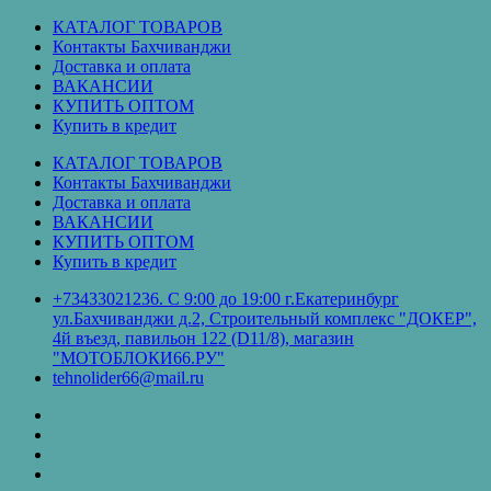
Перейти
КАТАЛОГ ТОВАРОВ
к
Контакты Бахчиванджи
содержимому
Доставка и оплата
ВАКАНСИИ
КУПИТЬ ОПТОМ
Купить в кредит
КАТАЛОГ ТОВАРОВ
Контакты Бахчиванджи
Доставка и оплата
ВАКАНСИИ
КУПИТЬ ОПТОМ
Купить в кредит
+73433021236. С 9:00 до 19:00 г.Екатеринбург
ул.Бахчиванджи д.2, Строительный комплекс "ДОКЕР",
4й въезд, павильон 122 (D11/8), магазин
"МОТОБЛОКИ66.РУ"
tehnolider66@mail.ru
КАТАЛОГ
ТОВАРОВ
Контакты
Бахчиванджи
Доставка
и
ВАКАНСИИ