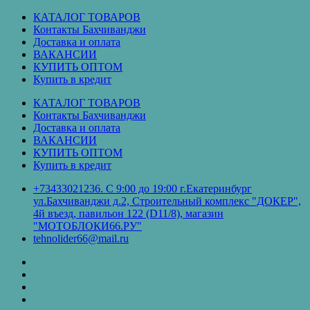
Перейти
КАТАЛОГ ТОВАРОВ
к
Контакты Бахчиванджи
содержимому
Доставка и оплата
ВАКАНСИИ
КУПИТЬ ОПТОМ
Купить в кредит
КАТАЛОГ ТОВАРОВ
Контакты Бахчиванджи
Доставка и оплата
ВАКАНСИИ
КУПИТЬ ОПТОМ
Купить в кредит
+73433021236. С 9:00 до 19:00 г.Екатеринбург
ул.Бахчиванджи д.2, Строительный комплекс "ДОКЕР",
4й въезд, павильон 122 (D11/8), магазин
"МОТОБЛОКИ66.РУ"
tehnolider66@mail.ru
КАТАЛОГ
ТОВАРОВ
Контакты
Бахчиванджи
Доставка
и
ВАКАНСИИ