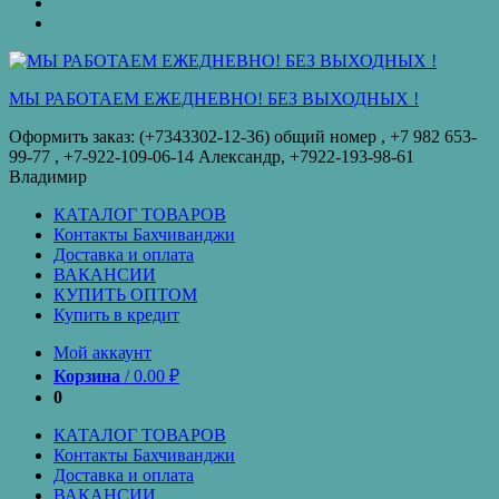
оплата
КУПИТЬ
ОПТОМ
Купить
в
кредит
МЫ РАБОТАЕМ ЕЖЕДНЕВНО! БЕЗ ВЫХОДНЫХ !
Оформить заказ: (+7343302-12-36) общий номер , ‪+7 982 653-
99-77‬ , +7-922-109-06-14 Александр, +7922-193-98-61
Владимир
КАТАЛОГ ТОВАРОВ
Контакты Бахчиванджи
Доставка и оплата
ВАКАНСИИ
КУПИТЬ ОПТОМ
Купить в кредит
Мой аккаунт
Корзина
/
0.00
₽
0
КАТАЛОГ ТОВАРОВ
Контакты Бахчиванджи
Доставка и оплата
ВАКАНСИИ