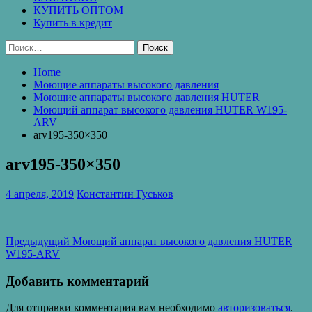
КУПИТЬ ОПТОМ
Купить в кредит
Найти:
Home
Моющие аппараты высокого давления
Моющие аппараты высокого давления HUTER
Моющий аппарат высокого давления HUTER W195-
ARV
arv195-350×350
arv195-350×350
4 апреля, 2019
Константин Гуськов
Навигация
Предыдущая
Предыдущий
Моющий аппарат высокого давления HUTER
запись:
W195-ARV
по
записям
Добавить комментарий
Для отправки комментария вам необходимо
авторизоваться
.