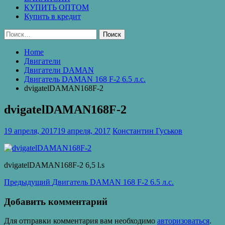
КУПИТЬ ОПТОМ
Купить в кредит
Найти:
Home
Двигатели
Двигатели DAMAN
Двигатель DAMAN 168 F-2 6.5 л.с.
dvigatelDAMAN168F-2
dvigatelDAMAN168F-2
19 апреля, 2017
19 апреля, 2017
Константин Гуськов
dvigatelDAMAN168F-2 6,5 l.s
Навигация
Предыдущая
Предыдущий
Двигатель DAMAN 168 F-2 6.5 л.с.
запись:
по
Добавить комментарий
записям
Для отправки комментария вам необходимо
авторизоваться
.