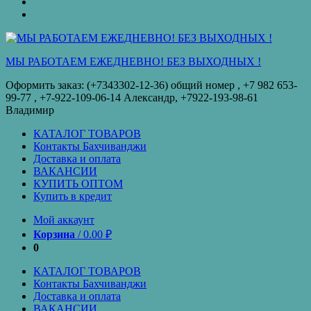
оплата
КУПИТЬ
ОПТОМ
Купить
в
кредит
МЫ РАБОТАЕМ ЕЖЕДНЕВНО! БЕЗ ВЫХОДНЫХ !
Оформить заказ: (+7343302-12-36) общий номер , ‪+7 982 653-
99-77‬ , +7-922-109-06-14 Александр, +7922-193-98-61
Владимир
КАТАЛОГ ТОВАРОВ
Контакты Бахчиванджи
Доставка и оплата
ВАКАНСИИ
КУПИТЬ ОПТОМ
Купить в кредит
Мой аккаунт
Корзина
/
0.00
₽
0
КАТАЛОГ ТОВАРОВ
Контакты Бахчиванджи
Доставка и оплата
ВАКАНСИИ