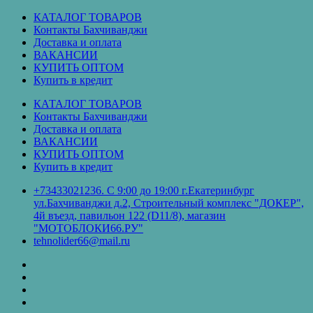
Перейти
КАТАЛОГ ТОВАРОВ
к
Контакты Бахчиванджи
содержимому
Доставка и оплата
ВАКАНСИИ
КУПИТЬ ОПТОМ
Купить в кредит
КАТАЛОГ ТОВАРОВ
Контакты Бахчиванджи
Доставка и оплата
ВАКАНСИИ
КУПИТЬ ОПТОМ
Купить в кредит
+73433021236. С 9:00 до 19:00 г.Екатеринбург
ул.Бахчиванджи д.2, Строительный комплекс "ДОКЕР",
4й въезд, павильон 122 (D11/8), магазин
"МОТОБЛОКИ66.РУ"
tehnolider66@mail.ru
КАТАЛОГ
ТОВАРОВ
Контакты
Бахчиванджи
Доставка
и
ВАКАНСИИ