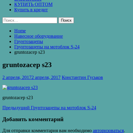
КУПИТЬ ОПТОМ
Купить в кредит
Найти:
Home
Навесное оборудование
Грунтозацепы
Грунтозацепы на мотоблок S-24
gruntozacep s23
gruntozacep s23
2 апреля, 2017
2 апреля, 2017
Константин Гуськов
gruntozacep s23
Навигация
Предыдущая
Предыдущий
Грунтозацепы на мотоблок S-24
запись:
по
Добавить комментарий
записям
Для отправки комментария вам необходимо
авторизоваться
.