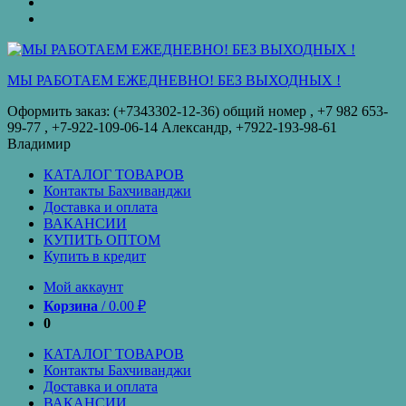
оплата
КУПИТЬ
ОПТОМ
Купить
в
кредит
МЫ РАБОТАЕМ ЕЖЕДНЕВНО! БЕЗ ВЫХОДНЫХ !
Оформить заказ: (+7343302-12-36) общий номер , ‪+7 982 653-
99-77‬ , +7-922-109-06-14 Александр, +7922-193-98-61
Владимир
КАТАЛОГ ТОВАРОВ
Контакты Бахчиванджи
Доставка и оплата
ВАКАНСИИ
КУПИТЬ ОПТОМ
Купить в кредит
Мой аккаунт
Корзина
/
0.00
₽
0
КАТАЛОГ ТОВАРОВ
Контакты Бахчиванджи
Доставка и оплата
ВАКАНСИИ