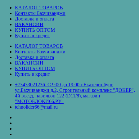
Перейти
КАТАЛОГ ТОВАРОВ
к
Контакты Бахчиванджи
содержимому
Доставка и оплата
ВАКАНСИИ
КУПИТЬ ОПТОМ
Купить в кредит
КАТАЛОГ ТОВАРОВ
Контакты Бахчиванджи
Доставка и оплата
ВАКАНСИИ
КУПИТЬ ОПТОМ
Купить в кредит
+73433021236. С 9:00 до 19:00 г.Екатеринбург
ул.Бахчиванджи д.2, Строительный комплекс "ДОКЕР",
4й въезд, павильон 122 (D11/8), магазин
"МОТОБЛОКИ66.РУ"
tehnolider66@mail.ru
КАТАЛОГ
ТОВАРОВ
Контакты
Бахчиванджи
Доставка
и
ВАКАНСИИ