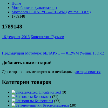
Home
Мотоблоки и культиваторы
Мотоблок БЕЛАРУС — 012WM (Weima 13 л.с.)
1789148
1789148
16 февраля, 2018
Константин Гуськов
Навигация
Предыдущая
Предыдущий
Мотоблок БЕЛАРУС — 012WM (Weima 13 л.с.)
запись:
по
Добавить комментарий
записям
Для отправки комментария вам необходимо
авторизоваться
.
Категории товаров
Uncategorized
(0)
Бензокосы
(71)
Бензопилы
(33)
Бетономешалки
(30)