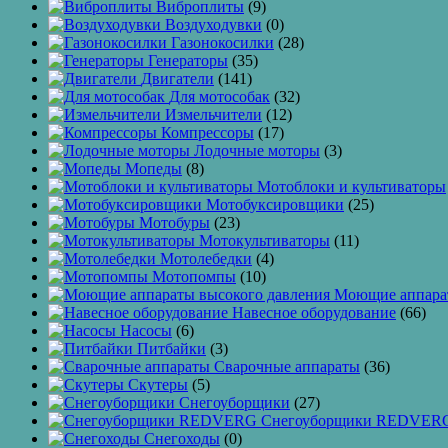
Виброплиты
(9)
Воздуходувки
(0)
Газонокосилки
(28)
Генераторы
(35)
Двигатели
(141)
Для мотособак
(32)
Измельчители
(12)
Компрессоры
(17)
Лодочные моторы
(3)
Мопеды
(8)
Мотоблоки и культиваторы
Мотобуксировщики
(25)
Мотобуры
(23)
Мотокультиваторы
(11)
Мотолебедки
(4)
Мотопомпы
(10)
Моющие аппарат
Навесное оборудование
(66)
Насосы
(6)
Питбайки
(3)
Сварочные аппараты
(36)
Скутеры
(5)
Снегоуборщики
(27)
Снегоуборщики REDVER
Снегоходы
(0)