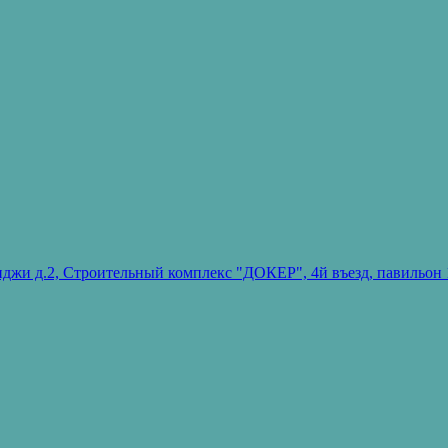
ванджи д.2, Строительный комплекс "ДОКЕР", 4й въезд, павиль