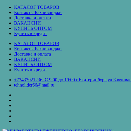
Перейти
КАТАЛОГ ТОВАРОВ
к
Контакты Бахчиванджи
содержимому
Доставка и оплата
ВАКАНСИИ
КУПИТЬ ОПТОМ
Купить в кредит
КАТАЛОГ ТОВАРОВ
Контакты Бахчиванджи
Доставка и оплата
ВАКАНСИИ
КУПИТЬ ОПТОМ
Купить в кредит
+73433021236. С 9:00 до 19:00 г.Екатеринбург ул.Бахчи
tehnolider66@mail.ru
КАТАЛОГ
ТОВАРОВ
Контакты
Бахчиванджи
Доставка
и
ВАКАНСИИ
оплата
КУПИТЬ
ОПТОМ
Купить
в