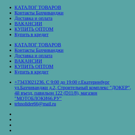
Перейти
КАТАЛОГ ТОВАРОВ
к
Контакты Бахчиванджи
содержимому
Доставка и оплата
ВАКАНСИИ
КУПИТЬ ОПТОМ
Купить в кредит
КАТАЛОГ ТОВАРОВ
Контакты Бахчиванджи
Доставка и оплата
ВАКАНСИИ
КУПИТЬ ОПТОМ
Купить в кредит
+73433021236. С 9:00 до 19:00 г.Екатеринбург
ул.Бахчиванджи д.2, Строительный комплекс "ДОКЕР",
4й въезд, павильон 122 (D11/8), магазин
"МОТОБЛОКИ66.РУ"
tehnolider66@mail.ru
КАТАЛОГ
ТОВАРОВ
Контакты
Бахчиванджи
Доставка
и
ВАКАНСИИ