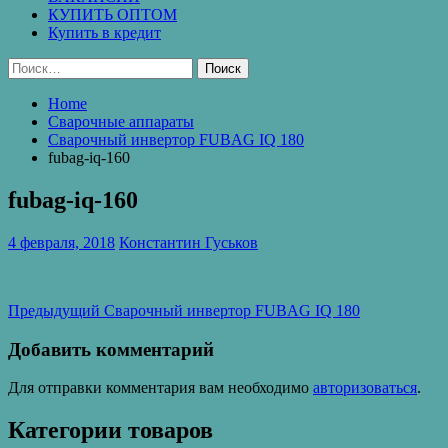
КУПИТЬ ОПТОМ
Купить в кредит
Найти:
Home
Сварочные аппараты
Сварочный инвертор FUBAG IQ 180
fubag-iq-160
fubag-iq-160
4 февраля, 2018
Константин Гуськов
Навигация
Предыдущая
Предыдущий
Сварочный инвертор FUBAG IQ 180
запись:
по
Добавить комментарий
записям
Для отправки комментария вам необходимо
авторизоваться
.
Категории товаров