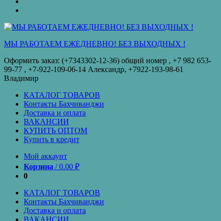
оплата
КУПИТЬ
ОПТОМ
Купить
в
кредит
МЫ РАБОТАЕМ ЕЖЕДНЕВНО! БЕЗ ВЫХОДНЫХ !
Оформить заказ: (+7343302-12-36) общий номер , ‪+7 982 653-
99-77‬ , +7-922-109-06-14 Александр, +7922-193-98-61
Владимир
КАТАЛОГ ТОВАРОВ
Контакты Бахчиванджи
Доставка и оплата
ВАКАНСИИ
КУПИТЬ ОПТОМ
Купить в кредит
Мой аккаунт
Корзина
/
0.00
₽
0
КАТАЛОГ ТОВАРОВ
Контакты Бахчиванджи
Доставка и оплата
ВАКАНСИИ