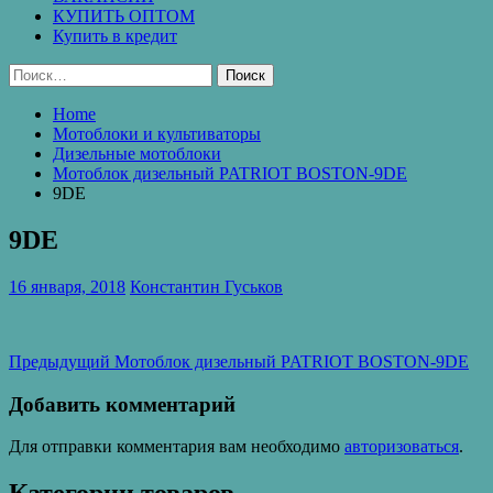
КУПИТЬ ОПТОМ
Купить в кредит
Найти:
Home
Мотоблоки и культиваторы
Дизельные мотоблоки
Мотоблок дизельный PATRIOT BOSTON-9DE
9DE
9DE
16 января, 2018
Константин Гуськов
Навигация
Предыдущая
Предыдущий
Мотоблок дизельный PATRIOT BOSTON-9DE
запись:
по
Добавить комментарий
записям
Для отправки комментария вам необходимо
авторизоваться
.