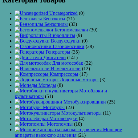
Категории товаров
Uncategorized
(0)
Бензокосы
(71)
Бензопилы
(33)
Бетономешалки
(30)
Виброплиты
(9)
Воздуходувки
(0)
Газонокосилки
(28)
Генераторы
(35)
Двигатели
(141)
Для мотособак
(32)
Измельчители
(12)
Компрессоры
(17)
Лодочные моторы
(3)
Мопеды
(8)
Мотоблоки и
культиваторы
(51)
Мотобуксировщики
(25)
Мотобуры
(23)
Мотокультиваторы
(11)
Мотолебедки
(4)
Мотопомпы
(10)
Моющие
аппараты высокого давления
(21)