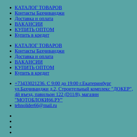
Перейти
КАТАЛОГ ТОВАРОВ
к
Контакты Бахчиванджи
содержимому
Доставка и оплата
ВАКАНСИИ
КУПИТЬ ОПТОМ
Купить в кредит
КАТАЛОГ ТОВАРОВ
Контакты Бахчиванджи
Доставка и оплата
ВАКАНСИИ
КУПИТЬ ОПТОМ
Купить в кредит
+73433021236. С 9:00 до 19:00 г.Екатеринбург
ул.Бахчиванджи д.2, Строительный комплекс "ДОКЕР",
4й въезд, павильон 122 (D11/8), магазин
"МОТОБЛОКИ66.РУ"
tehnolider66@mail.ru
КАТАЛОГ
ТОВАРОВ
Контакты
Бахчиванджи
Доставка
и
ВАКАНСИИ