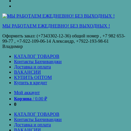
оплата
КУПИТЬ
ОПТОМ
Купить
в
кредит
МЫ РАБОТАЕМ ЕЖЕДНЕВНО! БЕЗ ВЫХОДНЫХ !
Оформить заказ: (+7343302-12-36) общий номер , ‪+7 982 653-
99-77‬ , +7-922-109-06-14 Александр, +7922-193-98-61
Владимир
КАТАЛОГ ТОВАРОВ
Контакты Бахчиванджи
Доставка и оплата
ВАКАНСИИ
КУПИТЬ ОПТОМ
Купить в кредит
Мой аккаунт
Корзина
/
0.00
₽
0
КАТАЛОГ ТОВАРОВ
Контакты Бахчиванджи
Доставка и оплата
ВАКАНСИИ