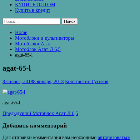
КУПИТЬ ОПТОМ
Купить в кредит
Найти:
Home
Мотоблоки и культиваторы
Мотоблоки Агат
Мотоблок Агат-Л 6,5
agat-65-l
agat-65-l
8 января, 2018
8 января, 2018
Константин Гуськов
agat-65-l
Навигация
Предыдущая
Предыдущий
Мотоблок Агат-Л 6,5
запись:
по
Добавить комментарий
записям
Для отправки комментария вам необходимо
авторизоваться
.