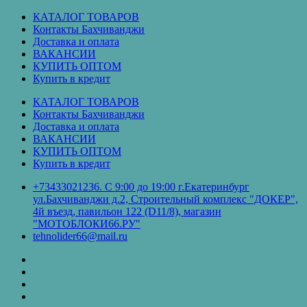
Перейти
КАТАЛОГ ТОВАРОВ
к
Контакты Бахчиванджи
содержимому
Доставка и оплата
ВАКАНСИИ
КУПИТЬ ОПТОМ
Купить в кредит
КАТАЛОГ ТОВАРОВ
Контакты Бахчиванджи
Доставка и оплата
ВАКАНСИИ
КУПИТЬ ОПТОМ
Купить в кредит
+73433021236. С 9:00 до 19:00 г.Екатеринбург
ул.Бахчиванджи д.2, Строительный комплекс "ДОКЕР",
4й въезд, павильон 122 (D11/8), магазин
"МОТОБЛОКИ66.РУ"
tehnolider66@mail.ru
КАТАЛОГ
ТОВАРОВ
Контакты
Бахчиванджи
Доставка
и
ВАКАНСИИ