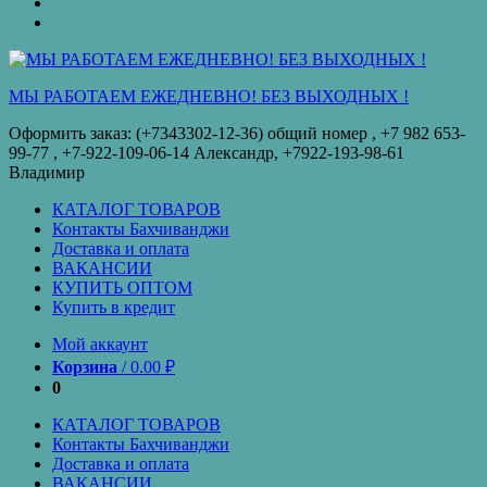
оплата
КУПИТЬ
ОПТОМ
Купить
в
кредит
МЫ РАБОТАЕМ ЕЖЕДНЕВНО! БЕЗ ВЫХОДНЫХ !
Оформить заказ: (+7343302-12-36) общий номер , ‪+7 982 653-
99-77‬ , +7-922-109-06-14 Александр, +7922-193-98-61
Владимир
КАТАЛОГ ТОВАРОВ
Контакты Бахчиванджи
Доставка и оплата
ВАКАНСИИ
КУПИТЬ ОПТОМ
Купить в кредит
Мой аккаунт
Корзина
/
0.00
₽
0
КАТАЛОГ ТОВАРОВ
Контакты Бахчиванджи
Доставка и оплата
ВАКАНСИИ