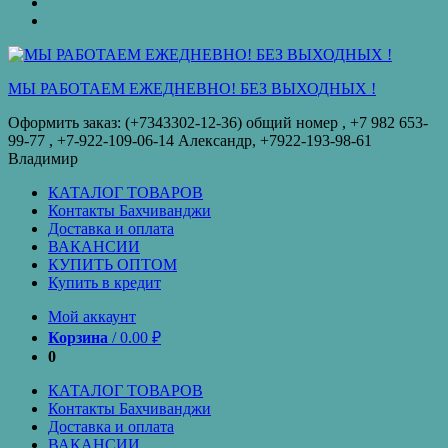
оплата
КУПИТЬ
ОПТОМ
Купить
в
кредит
МЫ РАБОТАЕМ ЕЖЕДНЕВНО! БЕЗ ВЫХОДНЫХ !
Оформить заказ: (+7343302-12-36) общий номер , ‪+7 982 653-
99-77‬ , +7-922-109-06-14 Александр, +7922-193-98-61
Владимир
КАТАЛОГ ТОВАРОВ
Контакты Бахчиванджи
Доставка и оплата
ВАКАНСИИ
КУПИТЬ ОПТОМ
Купить в кредит
Мой аккаунт
Корзина
/
0.00
₽
0
КАТАЛОГ ТОВАРОВ
Контакты Бахчиванджи
Доставка и оплата
ВАКАНСИИ