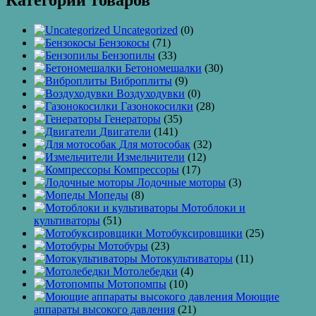
Категории товаров
Uncategorized
(0)
Бензокосы
(71)
Бензопилы
(33)
Бетономешалки
(30)
Виброплиты
(9)
Воздуходувки
(0)
Газонокосилки
(28)
Генераторы
(35)
Двигатели
(141)
Для мотособак
(32)
Измельчители
(12)
Компрессоры
(17)
Лодочные моторы
(3)
Мопеды
(8)
Мотоблоки и
культиваторы
(51)
Мотобуксировщики
(25)
Мотобуры
(23)
Мотокультиваторы
(11)
Мотолебедки
(4)
Мотопомпы
(10)
Моющие
аппараты высокого давления
(21)