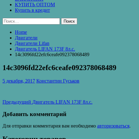
КУПИТЬ ОПТОМ
Купить в кредит
Найти:
Home
Двигатели
Двигатели Lifan
Двигатель LIFAN 173F 8л.с.
14c3096fd22efc6ceafe092378068489
14c3096fd22efc6ceafe092378068489
5 декабря, 2017
Константин Гуськов
Навигация
Предыдущая
Предыдущий
Двигатель LIFAN 173F 8л.с.
запись:
по
Добавить комментарий
записям
Для отправки комментария вам необходимо
авторизоваться
.