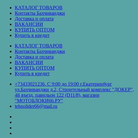
Перейти
КАТАЛОГ ТОВАРОВ
к
Контакты Бахчиванджи
содержимому
Доставка и оплата
ВАКАНСИИ
КУПИТЬ ОПТОМ
Купить в кредит
КАТАЛОГ ТОВАРОВ
Контакты Бахчиванджи
Доставка и оплата
ВАКАНСИИ
КУПИТЬ ОПТОМ
Купить в кредит
+73433021236. С 9:00 до 19:00 г.Екатеринбург
ул.Бахчиванджи д.2, Строительный комплекс "ДОКЕР",
4й въезд, павильон 122 (D11/8), магазин
"МОТОБЛОКИ66.РУ"
tehnolider66@mail.ru
КАТАЛОГ
ТОВАРОВ
Контакты
Бахчиванджи
Доставка
и
ВАКАНСИИ