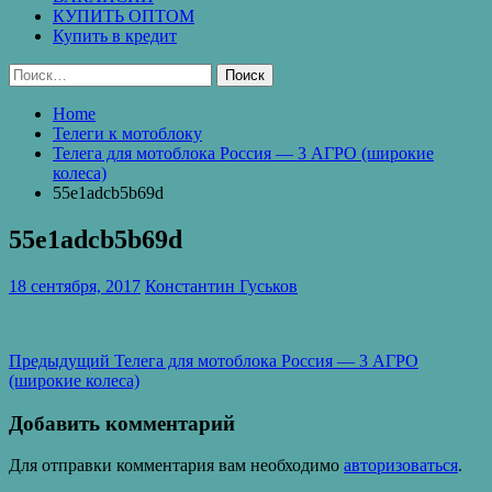
КУПИТЬ ОПТОМ
Купить в кредит
Найти:
Home
Телеги к мотоблоку
Телега для мотоблока Россия — 3 АГРО (широкие
колеса)
55e1adcb5b69d
55e1adcb5b69d
18 сентября, 2017
Константин Гуськов
Навигация
Предыдущая
Предыдущий
Телега для мотоблока Россия — 3 АГРО
запись:
(широкие колеса)
по
записям
Добавить комментарий
Для отправки комментария вам необходимо
авторизоваться
.