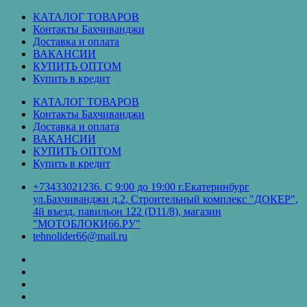
Перейти
КАТАЛОГ ТОВАРОВ
к
Контакты Бахчиванджи
содержимому
Доставка и оплата
ВАКАНСИИ
КУПИТЬ ОПТОМ
Купить в кредит
КАТАЛОГ ТОВАРОВ
Контакты Бахчиванджи
Доставка и оплата
ВАКАНСИИ
КУПИТЬ ОПТОМ
Купить в кредит
+73433021236. С 9:00 до 19:00 г.Екатеринбург
ул.Бахчиванджи д.2, Строительный комплекс "ДОКЕР",
4й въезд, павильон 122 (D11/8), магазин
"МОТОБЛОКИ66.РУ"
tehnolider66@mail.ru
КАТАЛОГ
ТОВАРОВ
Контакты
Бахчиванджи
Доставка
и
ВАКАНСИИ