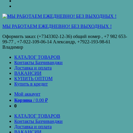
оплата
КУПИТЬ
ОПТОМ
Купить
в
кредит
МЫ РАБОТАЕМ ЕЖЕДНЕВНО! БЕЗ ВЫХОДНЫХ !
Оформить заказ: (+7343302-12-36) общий номер , ‪+7 982 653-
99-77‬ , +7-922-109-06-14 Александр, +7922-193-98-61
Владимир
КАТАЛОГ ТОВАРОВ
Контакты Бахчиванджи
Доставка и оплата
ВАКАНСИИ
КУПИТЬ ОПТОМ
Купить в кредит
Мой аккаунт
Корзина
/
0.00
₽
0
КАТАЛОГ ТОВАРОВ
Контакты Бахчиванджи
Доставка и оплата
ВАКАНСИИ