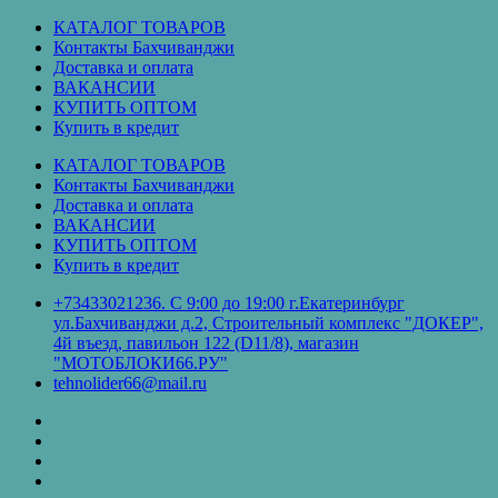
Перейти
КАТАЛОГ ТОВАРОВ
к
Контакты Бахчиванджи
содержимому
Доставка и оплата
ВАКАНСИИ
КУПИТЬ ОПТОМ
Купить в кредит
КАТАЛОГ ТОВАРОВ
Контакты Бахчиванджи
Доставка и оплата
ВАКАНСИИ
КУПИТЬ ОПТОМ
Купить в кредит
+73433021236. С 9:00 до 19:00 г.Екатеринбург
ул.Бахчиванджи д.2, Строительный комплекс "ДОКЕР",
4й въезд, павильон 122 (D11/8), магазин
"МОТОБЛОКИ66.РУ"
tehnolider66@mail.ru
КАТАЛОГ
ТОВАРОВ
Контакты
Бахчиванджи
Доставка
и
ВАКАНСИИ