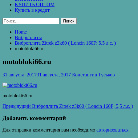
КУПИТЬ ОПТОМ
Купить в кредит
Найти:
Home
Виброплиты
Виброплита Zitrek z3k60 ( Loncin 160F; 5,5 л.с. )
motobloki66.ru
motobloki66.ru
31 августа, 2017
31 августа, 2017
Константин Гуськов
motobloki66.ru
Навигация
Предыдущая
Предыдущий
Виброплита Zitrek z3k60 ( Loncin 160F; 5,5 л.с. )
запись:
по
Добавить комментарий
записям
Для отправки комментария вам необходимо
авторизоваться
.