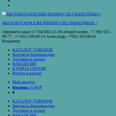
оплата
КУПИТЬ
ОПТОМ
Купить
в
кредит
МЫ РАБОТАЕМ ЕЖЕДНЕВНО! БЕЗ ВЫХОДНЫХ !
Оформить заказ: (+7343302-12-36) общий номер , ‪+7 982 653-
99-77‬ , +7-922-109-06-14 Александр, +7922-193-98-61
Владимир
КАТАЛОГ ТОВАРОВ
Контакты Бахчиванджи
Доставка и оплата
ВАКАНСИИ
КУПИТЬ ОПТОМ
Купить в кредит
Мой аккаунт
Корзина
/
0.00
₽
0
КАТАЛОГ ТОВАРОВ
Контакты Бахчиванджи
Доставка и оплата
ВАКАНСИИ