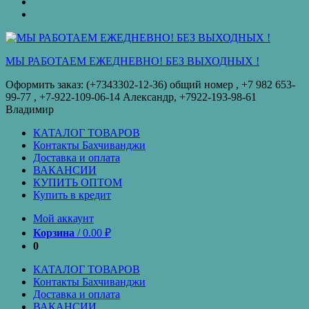
оплата
КУПИТЬ
ОПТОМ
Купить
в
кредит
МЫ РАБОТАЕМ ЕЖЕДНЕВНО! БЕЗ ВЫХОДНЫХ !
Оформить заказ: (+7343302-12-36) общий номер , ‪+7 982 653-
99-77‬ , +7-922-109-06-14 Александр, +7922-193-98-61
Владимир
КАТАЛОГ ТОВАРОВ
Контакты Бахчиванджи
Доставка и оплата
ВАКАНСИИ
КУПИТЬ ОПТОМ
Купить в кредит
Мой аккаунт
Корзина
/
0.00
₽
0
КАТАЛОГ ТОВАРОВ
Контакты Бахчиванджи
Доставка и оплата
ВАКАНСИИ