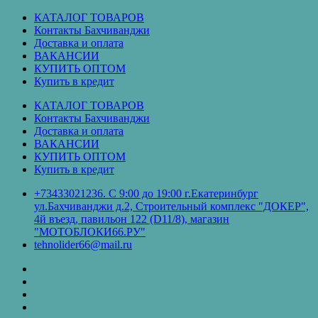
Перейти
КАТАЛОГ ТОВАРОВ
к
Контакты Бахчиванджи
содержимому
Доставка и оплата
ВАКАНСИИ
КУПИТЬ ОПТОМ
Купить в кредит
КАТАЛОГ ТОВАРОВ
Контакты Бахчиванджи
Доставка и оплата
ВАКАНСИИ
КУПИТЬ ОПТОМ
Купить в кредит
+73433021236. С 9:00 до 19:00 г.Екатеринбург
ул.Бахчиванджи д.2, Строительный комплекс "ДОКЕР",
4й въезд, павильон 122 (D11/8), магазин
"МОТОБЛОКИ66.РУ"
tehnolider66@mail.ru
КАТАЛОГ
ТОВАРОВ
Контакты
Бахчиванджи
Доставка
и
ВАКАНСИИ