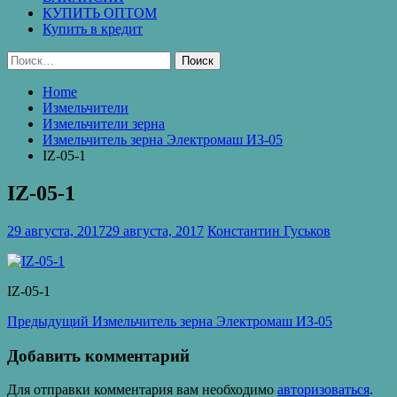
КУПИТЬ ОПТОМ
Купить в кредит
Найти:
Home
Измельчители
Измельчители зерна
Измельчитель зерна Электромаш ИЗ-05
IZ-05-1
IZ-05-1
29 августа, 2017
29 августа, 2017
Константин Гуськов
IZ-05-1
Навигация
Предыдущая
Предыдущий
Измельчитель зерна Электромаш ИЗ-05
запись:
по
Добавить комментарий
записям
Для отправки комментария вам необходимо
авторизоваться
.