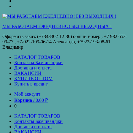
оплата
КУПИТЬ
ОПТОМ
Купить
в
кредит
МЫ РАБОТАЕМ ЕЖЕДНЕВНО! БЕЗ ВЫХОДНЫХ !
Оформить заказ: (+7343302-12-36) общий номер , ‪+7 982 653-
99-77‬ , +7-922-109-06-14 Александр, +7922-193-98-61
Владимир
КАТАЛОГ ТОВАРОВ
Контакты Бахчиванджи
Доставка и оплата
ВАКАНСИИ
КУПИТЬ ОПТОМ
Купить в кредит
Мой аккаунт
Корзина
/
0.00
₽
0
КАТАЛОГ ТОВАРОВ
Контакты Бахчиванджи
Доставка и оплата
ВАКАНСИИ