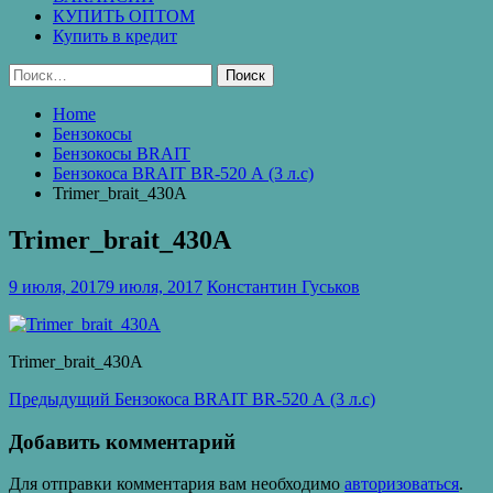
КУПИТЬ ОПТОМ
Купить в кредит
Найти:
Home
Бензокосы
Бензокосы BRAIT
Бензокоса BRAIT BR-520 А (3 л.с)
Trimer_brait_430A
Trimer_brait_430A
9 июля, 2017
9 июля, 2017
Константин Гуськов
Trimer_brait_430A
Навигация
Предыдущая
Предыдущий
Бензокоса BRAIT BR-520 А (3 л.с)
запись:
по
Добавить комментарий
записям
Для отправки комментария вам необходимо
авторизоваться
.