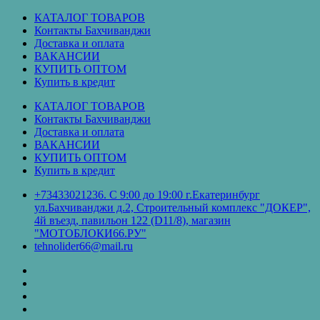
Перейти
КАТАЛОГ ТОВАРОВ
к
Контакты Бахчиванджи
содержимому
Доставка и оплата
ВАКАНСИИ
КУПИТЬ ОПТОМ
Купить в кредит
КАТАЛОГ ТОВАРОВ
Контакты Бахчиванджи
Доставка и оплата
ВАКАНСИИ
КУПИТЬ ОПТОМ
Купить в кредит
+73433021236. С 9:00 до 19:00 г.Екатеринбург
ул.Бахчиванджи д.2, Строительный комплекс "ДОКЕР",
4й въезд, павильон 122 (D11/8), магазин
"МОТОБЛОКИ66.РУ"
tehnolider66@mail.ru
КАТАЛОГ
ТОВАРОВ
Контакты
Бахчиванджи
Доставка
и
ВАКАНСИИ