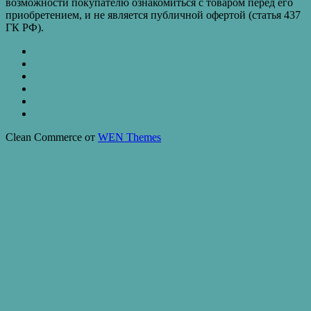
возможности покупателю ознакомиться с товаром перед его
приобретением, и не является публичной офертой (статья 437
ГК РФ).
КАТАЛОГ
ТОВАРОВ
Контакты
Бахчиванджи
Доставка
и
ВАКАНСИИ
оплата
КУПИТЬ
ОПТОМ
Купить
в
Clean Commerce от
WEN Themes
кредит