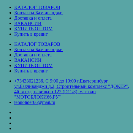
Перейти
КАТАЛОГ ТОВАРОВ
к
Контакты Бахчиванджи
содержимому
Доставка и оплата
ВАКАНСИИ
КУПИТЬ ОПТОМ
Купить в кредит
КАТАЛОГ ТОВАРОВ
Контакты Бахчиванджи
Доставка и оплата
ВАКАНСИИ
КУПИТЬ ОПТОМ
Купить в кредит
+73433021236. С 9:00 до 19:00 г.Екатеринбург
ул.Бахчиванджи д.2, Строительный комплекс "ДОКЕР",
4й въезд, павильон 122 (D11/8), магазин
"МОТОБЛОКИ66.РУ"
tehnolider66@mail.ru
КАТАЛОГ
ТОВАРОВ
Контакты
Бахчиванджи
Доставка
и
ВАКАНСИИ