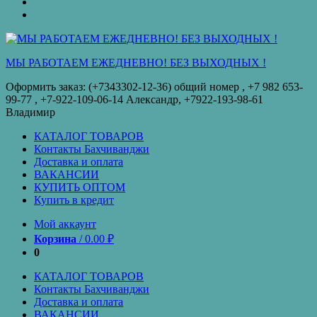
оплата
КУПИТЬ
ОПТОМ
Купить
в
кредит
МЫ РАБОТАЕМ ЕЖЕДНЕВНО! БЕЗ ВЫХОДНЫХ !
Оформить заказ: (+7343302-12-36) общий номер , ‪+7 982 653-
99-77‬ , +7-922-109-06-14 Александр, +7922-193-98-61
Владимир
КАТАЛОГ ТОВАРОВ
Контакты Бахчиванджи
Доставка и оплата
ВАКАНСИИ
КУПИТЬ ОПТОМ
Купить в кредит
Мой аккаунт
Корзина
/
0.00
₽
0
КАТАЛОГ ТОВАРОВ
Контакты Бахчиванджи
Доставка и оплата
ВАКАНСИИ