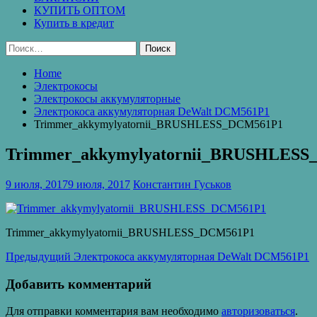
КУПИТЬ ОПТОМ
Купить в кредит
Найти:
Home
Электрокосы
Электрокосы аккумуляторные
Электрокоса аккумуляторная DeWalt DCM561P1
Trimmer_akkymylyatornii_BRUSHLESS_DCM561P1
Trimmer_akkymylyatornii_BRUSHLES
9 июля, 2017
9 июля, 2017
Константин Гуськов
Trimmer_akkymylyatornii_BRUSHLESS_DCM561P1
Навигация
Предыдущая
Предыдущий
Электрокоса аккумуляторная DeWalt DCM561P1
запись:
по
Добавить комментарий
записям
Для отправки комментария вам необходимо
авторизоваться
.