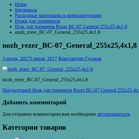
Home
Бензокосы
Расходные материалы и комплектующие
Ножи для триммеров
Нож для триммера Rezer ВС-07 General 255х25,4х1,8
nozh_rezer_ВС-07_General_255х25,4х1,8
nozh_rezer_ВС-07_General_255х25,4х1,8
3 июля, 2017
3 июля, 2017
Константин Гуськов
nozh_rezer_ВС-07_General_255х25,4х1,8
Навигация
Предыдущая
Предыдущий
Нож для триммера Rezer ВС-07 General 255х25,4х
запись:
по
Добавить комментарий
записям
Для отправки комментария вам необходимо
авторизоваться
.
Категории товаров