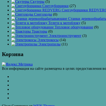
Скутеры
(5)
Снегоуборщики
(27)
Снегоуборщики REDVER
Снегоходы
(0)
Станки деревообраба
Телеги к мотоблоку
(5)
Тепловое оборудование
(9)
Тракторы
(0)
Электроинструмент
(3)
Электрокосы
(14)
Электропилы
(11)
Корзина
Вся информация на сайте размещена в целях предоставления во
КАТАЛОГ
ТОВАРОВ
Контакты
Бахчиванджи
Доставка
и
ВАКАНСИИ
оплата
КУПИТЬ
ОПТОМ
Купить
в
Clean Commerce от
WEN Themes