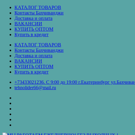
Перейти
КАТАЛОГ ТОВАРОВ
к
Контакты Бахчиванджи
содержимому
Доставка и оплата
ВАКАНСИИ
КУПИТЬ ОПТОМ
Купить в кредит
КАТАЛОГ ТОВАРОВ
Контакты Бахчиванджи
Доставка и оплата
ВАКАНСИИ
КУПИТЬ ОПТОМ
Купить в кредит
+73433021236. С 9:00 до 19:00 г.Екатеринбург ул.Бахчи
tehnolider66@mail.ru
КАТАЛОГ
ТОВАРОВ
Контакты
Бахчиванджи
Доставка
и
ВАКАНСИИ
оплата
КУПИТЬ
ОПТОМ
Купить
в