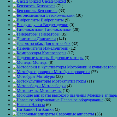
Uncategorized
(0)
Бензокосы
(71)
Бензопилы
(33)
Бетономешалки
(30)
Виброплиты
(9)
Воздуходувки
(0)
Газонокосилки
(28)
Генераторы
(35)
Двигатели
(141)
Для мотособак
(32)
Измельчители
(12)
Компрессоры
(17)
Лодочные моторы
(3)
Мопеды
(8)
Мотоблоки и культиваторы
Мотобуксировщики
(25)
Мотобуры
(23)
Мотокультиваторы
(11)
Мотолебедки
(4)
Мотопомпы
(10)
Моющие аппарат
Навесное оборудование
(66)
Насосы
(6)
Питбайки
(3)
Сварочные аппараты
(36)