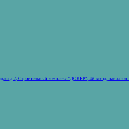
ванджи д.2, Строительный комплекс "ДОКЕР", 4й въезд, павиль