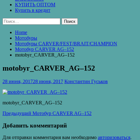
КУПИТЬ ОПТОМ
Купить в кредит
Найти:
Home
Мотобуры
Мотобуры CARVER/FEST/BRAIT/CHAMPION
Мотобур CARVER AG–152
motobyr_CARVER_AG–152
motobyr_CARVER_AG–152
28 июня, 2017
28 июня, 2017
Константин Гуськов
motobyr_CARVER_AG–152
Навигация
Предыдущая
Предыдущий
Мотобур CARVER AG–152
запись:
по
Добавить комментарий
записям
Для отправки комментария вам необходимо
авторизоваться
.