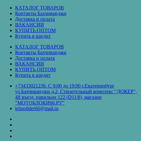
Перейти
КАТАЛОГ ТОВАРОВ
к
Контакты Бахчиванджи
содержимому
Доставка и оплата
ВАКАНСИИ
КУПИТЬ ОПТОМ
Купить в кредит
КАТАЛОГ ТОВАРОВ
Контакты Бахчиванджи
Доставка и оплата
ВАКАНСИИ
КУПИТЬ ОПТОМ
Купить в кредит
+73433021236. С 9:00 до 19:00 г.Екатеринбург
ул.Бахчиванджи д.2, Строительный комплекс "ДОКЕР",
4й въезд, павильон 122 (D11/8), магазин
"МОТОБЛОКИ66.РУ"
tehnolider66@mail.ru
КАТАЛОГ
ТОВАРОВ
Контакты
Бахчиванджи
Доставка
и
ВАКАНСИИ