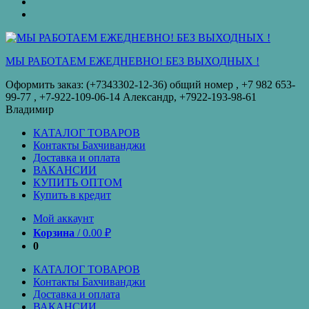
оплата
КУПИТЬ
ОПТОМ
Купить
в
кредит
МЫ РАБОТАЕМ ЕЖЕДНЕВНО! БЕЗ ВЫХОДНЫХ !
Оформить заказ: (+7343302-12-36) общий номер , ‪+7 982 653-
99-77‬ , +7-922-109-06-14 Александр, +7922-193-98-61
Владимир
КАТАЛОГ ТОВАРОВ
Контакты Бахчиванджи
Доставка и оплата
ВАКАНСИИ
КУПИТЬ ОПТОМ
Купить в кредит
Мой аккаунт
Корзина
/
0.00
₽
0
КАТАЛОГ ТОВАРОВ
Контакты Бахчиванджи
Доставка и оплата
ВАКАНСИИ