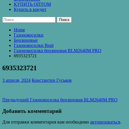
КУПИТЬ ОПТОМ
Купить в кредит
Найти:
Home
Газонокосилки
Бензиновые
Газонокосилки Brait
Газонокосилка бензиновая BLM2640M PRO
6935323721
6935323721
3 апреля, 2024
Константин Гуськов
Навигация
Предыдущая
Предыдущий
Газонокосилка бензиновая BLM2640M PRO
запись:
по
Добавить комментарий
записям
Для отправки комментария вам необходимо
авторизоваться
.