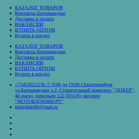
Перейти
КАТАЛОГ ТОВАРОВ
к
Контакты Бахчиванджи
содержимому
Доставка и оплата
ВАКАНСИИ
КУПИТЬ ОПТОМ
Купить в кредит
КАТАЛОГ ТОВАРОВ
Контакты Бахчиванджи
Доставка и оплата
ВАКАНСИИ
КУПИТЬ ОПТОМ
Купить в кредит
+73433021236. С 9:00 до 19:00 г.Екатеринбург
ул.Бахчиванджи д.2, Строительный комплекс "ДОКЕР",
4й въезд, павильон 122 (D11/8), магазин
"МОТОБЛОКИ66.РУ"
tehnolider66@mail.ru
КАТАЛОГ
ТОВАРОВ
Контакты
Бахчиванджи
Доставка
и
ВАКАНСИИ