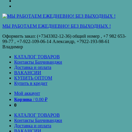
оплата
КУПИТЬ
ОПТОМ
Купить
в
кредит
МЫ РАБОТАЕМ ЕЖЕДНЕВНО! БЕЗ ВЫХОДНЫХ !
Оформить заказ: (+7343302-12-36) общий номер , ‪+7 982 653-
99-77‬ , +7-922-109-06-14 Александр, +7922-193-98-61
Владимир
КАТАЛОГ ТОВАРОВ
Контакты Бахчиванджи
Доставка и оплата
ВАКАНСИИ
КУПИТЬ ОПТОМ
Купить в кредит
Мой аккаунт
Корзина
/
0.00
₽
0
КАТАЛОГ ТОВАРОВ
Контакты Бахчиванджи
Доставка и оплата
ВАКАНСИИ