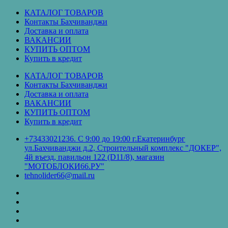
Перейти
КАТАЛОГ ТОВАРОВ
к
Контакты Бахчиванджи
содержимому
Доставка и оплата
ВАКАНСИИ
КУПИТЬ ОПТОМ
Купить в кредит
КАТАЛОГ ТОВАРОВ
Контакты Бахчиванджи
Доставка и оплата
ВАКАНСИИ
КУПИТЬ ОПТОМ
Купить в кредит
+73433021236. С 9:00 до 19:00 г.Екатеринбург
ул.Бахчиванджи д.2, Строительный комплекс "ДОКЕР",
4й въезд, павильон 122 (D11/8), магазин
"МОТОБЛОКИ66.РУ"
tehnolider66@mail.ru
КАТАЛОГ
ТОВАРОВ
Контакты
Бахчиванджи
Доставка
и
ВАКАНСИИ