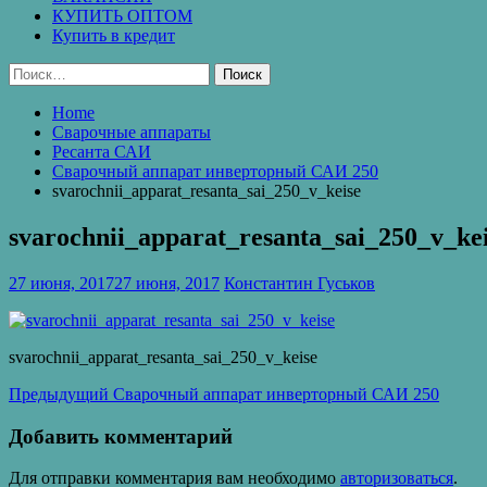
КУПИТЬ ОПТОМ
Купить в кредит
Найти:
Home
Сварочные аппараты
Ресанта САИ
Сварочный аппарат инверторный САИ 250
svarochnii_apparat_resanta_sai_250_v_keise
svarochnii_apparat_resanta_sai_250_v_ke
27 июня, 2017
27 июня, 2017
Константин Гуськов
svarochnii_apparat_resanta_sai_250_v_keise
Навигация
Предыдущая
Предыдущий
Сварочный аппарат инверторный САИ 250
запись:
по
Добавить комментарий
записям
Для отправки комментария вам необходимо
авторизоваться
.