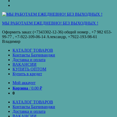
оплата
КУПИТЬ
ОПТОМ
Купить
в
кредит
МЫ РАБОТАЕМ ЕЖЕДНЕВНО! БЕЗ ВЫХОДНЫХ !
Оформить заказ: (+7343302-12-36) общий номер , ‪+7 982 653-
99-77‬ , +7-922-109-06-14 Александр, +7922-193-98-61
Владимир
КАТАЛОГ ТОВАРОВ
Контакты Бахчиванджи
Доставка и оплата
ВАКАНСИИ
КУПИТЬ ОПТОМ
Купить в кредит
Мой аккаунт
Корзина
/
0.00
₽
0
КАТАЛОГ ТОВАРОВ
Контакты Бахчиванджи
Доставка и оплата
ВАКАНСИИ