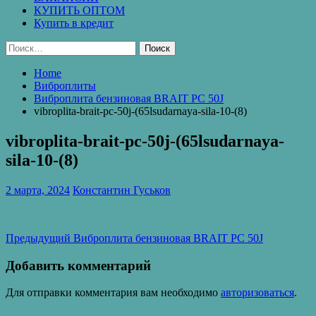
КУПИТЬ ОПТОМ
Купить в кредит
Найти:
Home
Виброплиты
Виброплита бензиновая BRAIT PC 50J
vibroplita-brait-pc-50j-(65lsudarnaya-sila-10-(8)
vibroplita-brait-pc-50j-(65lsudarnaya-
sila-10-(8)
2 марта, 2024
Константин Гуськов
Навигация
Предыдущая
Предыдущий
Виброплита бензиновая BRAIT PC 50J
запись:
по
Добавить комментарий
записям
Для отправки комментария вам необходимо
авторизоваться
.