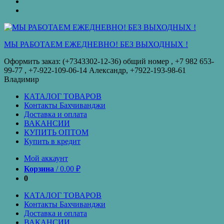
оплата
КУПИТЬ
ОПТОМ
Купить
в
кредит
МЫ РАБОТАЕМ ЕЖЕДНЕВНО! БЕЗ ВЫХОДНЫХ !
Оформить заказ: (+7343302-12-36) общий номер , ‪+7 982 653-
99-77‬ , +7-922-109-06-14 Александр, +7922-193-98-61
Владимир
КАТАЛОГ ТОВАРОВ
Контакты Бахчиванджи
Доставка и оплата
ВАКАНСИИ
КУПИТЬ ОПТОМ
Купить в кредит
Мой аккаунт
Корзина
/
0.00
₽
0
КАТАЛОГ ТОВАРОВ
Контакты Бахчиванджи
Доставка и оплата
ВАКАНСИИ