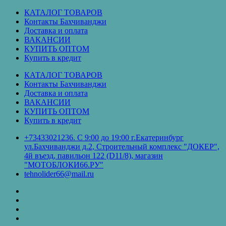
Перейти
КАТАЛОГ ТОВАРОВ
к
Контакты Бахчиванджи
содержимому
Доставка и оплата
ВАКАНСИИ
КУПИТЬ ОПТОМ
Купить в кредит
КАТАЛОГ ТОВАРОВ
Контакты Бахчиванджи
Доставка и оплата
ВАКАНСИИ
КУПИТЬ ОПТОМ
Купить в кредит
+73433021236. С 9:00 до 19:00 г.Екатеринбург
ул.Бахчиванджи д.2, Строительный комплекс "ДОКЕР",
4й въезд, павильон 122 (D11/8), магазин
"МОТОБЛОКИ66.РУ"
tehnolider66@mail.ru
КАТАЛОГ
ТОВАРОВ
Контакты
Бахчиванджи
Доставка
и
ВАКАНСИИ