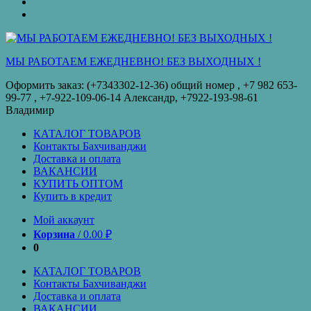
оплата
КУПИТЬ
ОПТОМ
Купить
в
кредит
МЫ РАБОТАЕМ ЕЖЕДНЕВНО! БЕЗ ВЫХОДНЫХ !
Оформить заказ: (+7343302-12-36) общий номер , ‪+7 982 653-
99-77‬ , +7-922-109-06-14 Александр, +7922-193-98-61
Владимир
КАТАЛОГ ТОВАРОВ
Контакты Бахчиванджи
Доставка и оплата
ВАКАНСИИ
КУПИТЬ ОПТОМ
Купить в кредит
Мой аккаунт
Корзина
/
0.00
₽
0
КАТАЛОГ ТОВАРОВ
Контакты Бахчиванджи
Доставка и оплата
ВАКАНСИИ