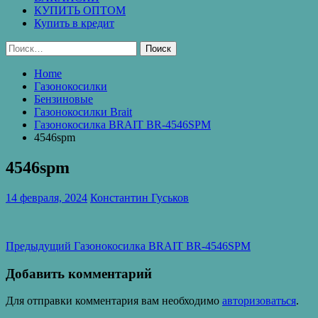
КУПИТЬ ОПТОМ
Купить в кредит
Найти:
Home
Газонокосилки
Бензиновые
Газонокосилки Brait
Газонокосилка BRAIT BR-4546SPM
4546spm
4546spm
14 февраля, 2024
Константин Гуськов
Навигация
Предыдущая
Предыдущий
Газонокосилка BRAIT BR-4546SPM
запись:
по
Добавить комментарий
записям
Для отправки комментария вам необходимо
авторизоваться
.