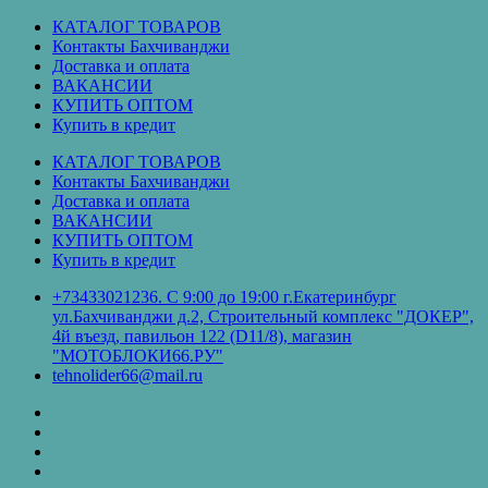
Перейти
КАТАЛОГ ТОВАРОВ
к
Контакты Бахчиванджи
содержимому
Доставка и оплата
ВАКАНСИИ
КУПИТЬ ОПТОМ
Купить в кредит
КАТАЛОГ ТОВАРОВ
Контакты Бахчиванджи
Доставка и оплата
ВАКАНСИИ
КУПИТЬ ОПТОМ
Купить в кредит
+73433021236. С 9:00 до 19:00 г.Екатеринбург
ул.Бахчиванджи д.2, Строительный комплекс "ДОКЕР",
4й въезд, павильон 122 (D11/8), магазин
"МОТОБЛОКИ66.РУ"
tehnolider66@mail.ru
КАТАЛОГ
ТОВАРОВ
Контакты
Бахчиванджи
Доставка
и
ВАКАНСИИ