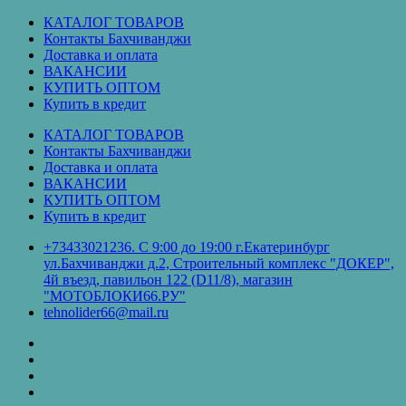
Перейти
КАТАЛОГ ТОВАРОВ
к
Контакты Бахчиванджи
содержимому
Доставка и оплата
ВАКАНСИИ
КУПИТЬ ОПТОМ
Купить в кредит
КАТАЛОГ ТОВАРОВ
Контакты Бахчиванджи
Доставка и оплата
ВАКАНСИИ
КУПИТЬ ОПТОМ
Купить в кредит
+73433021236. С 9:00 до 19:00 г.Екатеринбург
ул.Бахчиванджи д.2, Строительный комплекс "ДОКЕР",
4й въезд, павильон 122 (D11/8), магазин
"МОТОБЛОКИ66.РУ"
tehnolider66@mail.ru
КАТАЛОГ
ТОВАРОВ
Контакты
Бахчиванджи
Доставка
и
ВАКАНСИИ