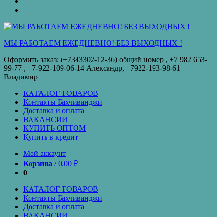
оплата
КУПИТЬ
ОПТОМ
Купить
в
кредит
МЫ РАБОТАЕМ ЕЖЕДНЕВНО! БЕЗ ВЫХОДНЫХ !
Оформить заказ: (+7343302-12-36) общий номер , ‪+7 982 653-
99-77‬ , +7-922-109-06-14 Александр, +7922-193-98-61
Владимир
КАТАЛОГ ТОВАРОВ
Контакты Бахчиванджи
Доставка и оплата
ВАКАНСИИ
КУПИТЬ ОПТОМ
Купить в кредит
Мой аккаунт
Корзина
/
0.00
₽
0
КАТАЛОГ ТОВАРОВ
Контакты Бахчиванджи
Доставка и оплата
ВАКАНСИИ