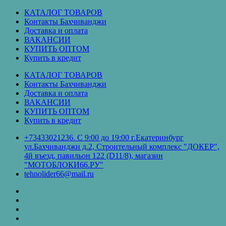
Перейти
КАТАЛОГ ТОВАРОВ
к
Контакты Бахчиванджи
содержимому
Доставка и оплата
ВАКАНСИИ
КУПИТЬ ОПТОМ
Купить в кредит
КАТАЛОГ ТОВАРОВ
Контакты Бахчиванджи
Доставка и оплата
ВАКАНСИИ
КУПИТЬ ОПТОМ
Купить в кредит
+73433021236. С 9:00 до 19:00 г.Екатеринбург
ул.Бахчиванджи д.2, Строительный комплекс "ДОКЕР",
4й въезд, павильон 122 (D11/8), магазин
"МОТОБЛОКИ66.РУ"
tehnolider66@mail.ru
КАТАЛОГ
ТОВАРОВ
Контакты
Бахчиванджи
Доставка
и
ВАКАНСИИ