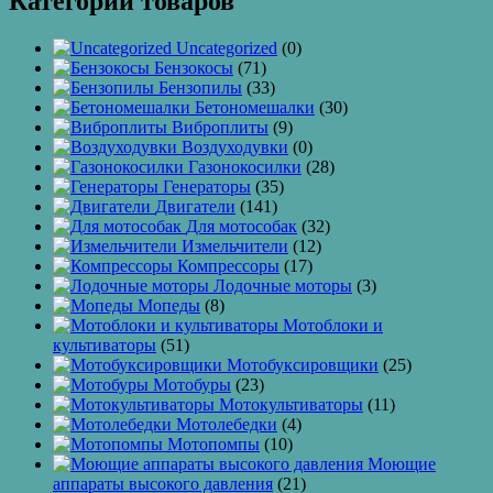
Категории товаров
Uncategorized
(0)
Бензокосы
(71)
Бензопилы
(33)
Бетономешалки
(30)
Виброплиты
(9)
Воздуходувки
(0)
Газонокосилки
(28)
Генераторы
(35)
Двигатели
(141)
Для мотособак
(32)
Измельчители
(12)
Компрессоры
(17)
Лодочные моторы
(3)
Мопеды
(8)
Мотоблоки и
культиваторы
(51)
Мотобуксировщики
(25)
Мотобуры
(23)
Мотокультиваторы
(11)
Мотолебедки
(4)
Мотопомпы
(10)
Моющие
аппараты высокого давления
(21)