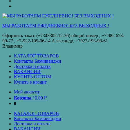
оплата
КУПИТЬ
ОПТОМ
Купить
в
кредит
МЫ РАБОТАЕМ ЕЖЕДНЕВНО! БЕЗ ВЫХОДНЫХ !
Оформить заказ: (+7343302-12-36) общий номер , ‪+7 982 653-
99-77‬ , +7-922-109-06-14 Александр, +7922-193-98-61
Владимир
КАТАЛОГ ТОВАРОВ
Контакты Бахчиванджи
Доставка и оплата
ВАКАНСИИ
КУПИТЬ ОПТОМ
Купить в кредит
Мой аккаунт
Корзина
/
0.00
₽
0
КАТАЛОГ ТОВАРОВ
Контакты Бахчиванджи
Доставка и оплата
ВАКАНСИИ