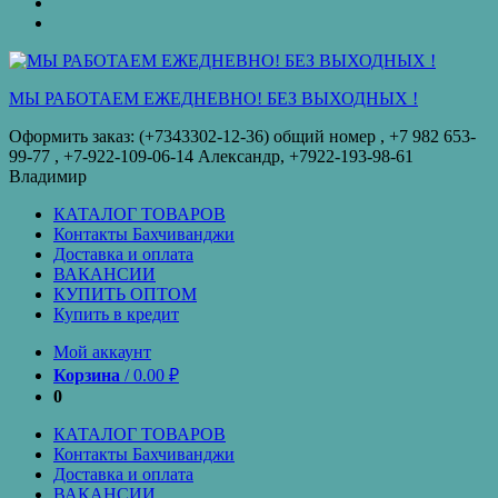
оплата
КУПИТЬ
ОПТОМ
Купить
в
кредит
МЫ РАБОТАЕМ ЕЖЕДНЕВНО! БЕЗ ВЫХОДНЫХ !
Оформить заказ: (+7343302-12-36) общий номер , ‪+7 982 653-
99-77‬ , +7-922-109-06-14 Александр, +7922-193-98-61
Владимир
КАТАЛОГ ТОВАРОВ
Контакты Бахчиванджи
Доставка и оплата
ВАКАНСИИ
КУПИТЬ ОПТОМ
Купить в кредит
Мой аккаунт
Корзина
/
0.00
₽
0
КАТАЛОГ ТОВАРОВ
Контакты Бахчиванджи
Доставка и оплата
ВАКАНСИИ