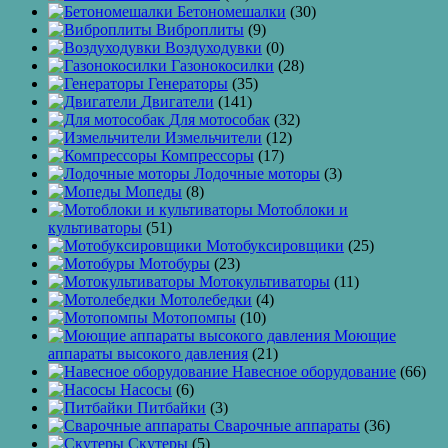
Бетономешалки
(30)
Виброплиты
(9)
Воздуходувки
(0)
Газонокосилки
(28)
Генераторы
(35)
Двигатели
(141)
Для мотособак
(32)
Измельчители
(12)
Компрессоры
(17)
Лодочные моторы
(3)
Мопеды
(8)
Мотоблоки и
культиваторы
(51)
Мотобуксировщики
(25)
Мотобуры
(23)
Мотокультиваторы
(11)
Мотолебедки
(4)
Мотопомпы
(10)
Моющие
аппараты высокого давления
(21)
Навесное оборудование
(66)
Насосы
(6)
Питбайки
(3)
Сварочные аппараты
(36)
Скутеры
(5)