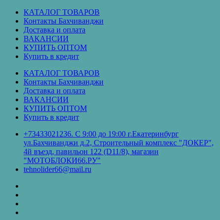
Перейти
КАТАЛОГ ТОВАРОВ
к
Контакты Бахчиванджи
содержимому
Доставка и оплата
ВАКАНСИИ
КУПИТЬ ОПТОМ
Купить в кредит
КАТАЛОГ ТОВАРОВ
Контакты Бахчиванджи
Доставка и оплата
ВАКАНСИИ
КУПИТЬ ОПТОМ
Купить в кредит
+73433021236. С 9:00 до 19:00 г.Екатеринбург
ул.Бахчиванджи д.2, Строительный комплекс "ДОКЕР",
4й въезд, павильон 122 (D11/8), магазин
"МОТОБЛОКИ66.РУ"
tehnolider66@mail.ru
КАТАЛОГ
ТОВАРОВ
Контакты
Бахчиванджи
Доставка
и
ВАКАНСИИ