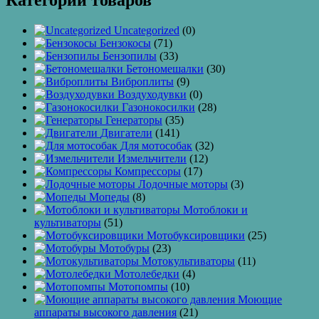
Категории товаров
Uncategorized
(0)
Бензокосы
(71)
Бензопилы
(33)
Бетономешалки
(30)
Виброплиты
(9)
Воздуходувки
(0)
Газонокосилки
(28)
Генераторы
(35)
Двигатели
(141)
Для мотособак
(32)
Измельчители
(12)
Компрессоры
(17)
Лодочные моторы
(3)
Мопеды
(8)
Мотоблоки и
культиваторы
(51)
Мотобуксировщики
(25)
Мотобуры
(23)
Мотокультиваторы
(11)
Мотолебедки
(4)
Мотопомпы
(10)
Моющие
аппараты высокого давления
(21)