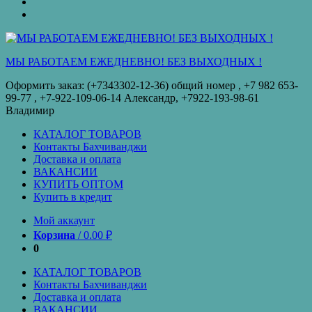
оплата
КУПИТЬ
ОПТОМ
Купить
в
кредит
МЫ РАБОТАЕМ ЕЖЕДНЕВНО! БЕЗ ВЫХОДНЫХ !
Оформить заказ: (+7343302-12-36) общий номер , ‪+7 982 653-
99-77‬ , +7-922-109-06-14 Александр, +7922-193-98-61
Владимир
КАТАЛОГ ТОВАРОВ
Контакты Бахчиванджи
Доставка и оплата
ВАКАНСИИ
КУПИТЬ ОПТОМ
Купить в кредит
Мой аккаунт
Корзина
/
0.00
₽
0
КАТАЛОГ ТОВАРОВ
Контакты Бахчиванджи
Доставка и оплата
ВАКАНСИИ