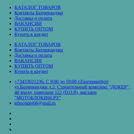
Перейти
КАТАЛОГ ТОВАРОВ
к
Контакты Бахчиванджи
содержимому
Доставка и оплата
ВАКАНСИИ
КУПИТЬ ОПТОМ
Купить в кредит
КАТАЛОГ ТОВАРОВ
Контакты Бахчиванджи
Доставка и оплата
ВАКАНСИИ
КУПИТЬ ОПТОМ
Купить в кредит
+73433021236. С 9:00 до 19:00 г.Екатеринбург
ул.Бахчиванджи д.2, Строительный комплекс "ДОКЕР",
4й въезд, павильон 122 (D11/8), магазин
"МОТОБЛОКИ66.РУ"
tehnolider66@mail.ru
КАТАЛОГ
ТОВАРОВ
Контакты
Бахчиванджи
Доставка
и
ВАКАНСИИ