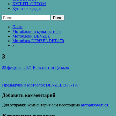
КУПИТЬ ОПТОМ
Купить в кредит
Найти:
Home
Мотоблоки и культиваторы
Мотоблоки DENZEL
Мотоблок DENZEL DPT-170
3
3
23 февраля, 2021
Константин Гуськов
Навигация
Предыдущая
Предыдущий
Мотоблок DENZEL DPT-170
запись:
по
Добавить комментарий
записям
Для отправки комментария вам необходимо
авторизоваться
.