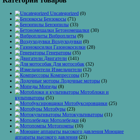
Категории товаров
Uncategorized
(0)
Бензокосы
(71)
Бензопилы
(33)
Бетономешалки
(30)
Виброплиты
(9)
Воздуходувки
(0)
Газонокосилки
(28)
Генераторы
(35)
Двигатели
(141)
Для мотособак
(32)
Измельчители
(12)
Компрессоры
(17)
Лодочные моторы
(3)
Мопеды
(8)
Мотоблоки и
культиваторы
(51)
Мотобуксировщики
(25)
Мотобуры
(23)
Мотокультиваторы
(11)
Мотолебедки
(4)
Мотопомпы
(10)
Моющие
аппараты высокого давления
(21)