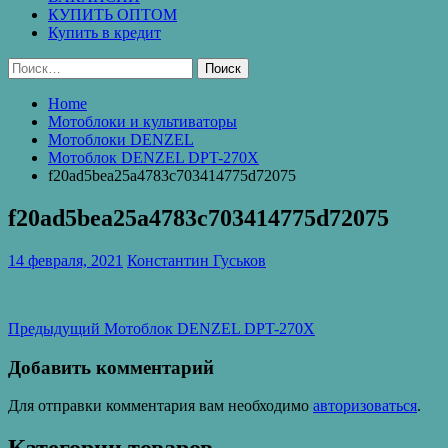
КУПИТЬ ОПТОМ
Купить в кредит
Найти:
Home
Мотоблоки и культиваторы
Мотоблоки DENZEL
Мотоблок DENZEL DPT-270X
f20ad5bea25a4783c703414775d72075
f20ad5bea25a4783c703414775d72075
14 февраля, 2021
Константин Гуськов
Навигация
Предыдущая
Предыдущий
Мотоблок DENZEL DPT-270X
запись:
по
Добавить комментарий
записям
Для отправки комментария вам необходимо
авторизоваться
.