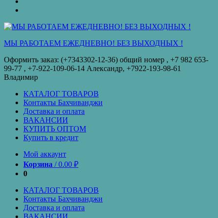
оплата
КУПИТЬ
ОПТОМ
Купить
в
кредит
МЫ РАБОТАЕМ ЕЖЕДНЕВНО! БЕЗ ВЫХОДНЫХ !
Оформить заказ: (+7343302-12-36) общий номер , ‪+7 982 653-
99-77‬ , +7-922-109-06-14 Александр, +7922-193-98-61
Владимир
КАТАЛОГ ТОВАРОВ
Контакты Бахчиванджи
Доставка и оплата
ВАКАНСИИ
КУПИТЬ ОПТОМ
Купить в кредит
Мой аккаунт
Корзина
/
0.00
₽
0
КАТАЛОГ ТОВАРОВ
Контакты Бахчиванджи
Доставка и оплата
ВАКАНСИИ