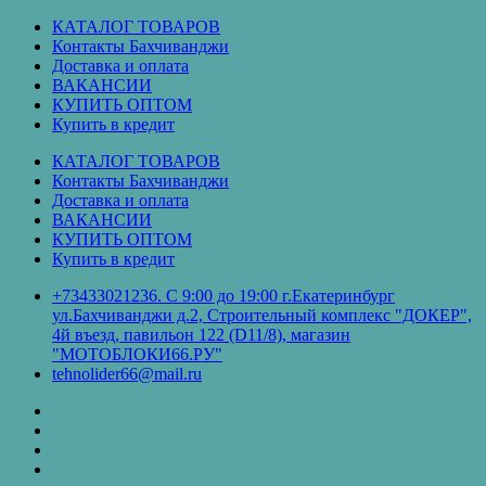
Перейти
КАТАЛОГ ТОВАРОВ
к
Контакты Бахчиванджи
содержимому
Доставка и оплата
ВАКАНСИИ
КУПИТЬ ОПТОМ
Купить в кредит
КАТАЛОГ ТОВАРОВ
Контакты Бахчиванджи
Доставка и оплата
ВАКАНСИИ
КУПИТЬ ОПТОМ
Купить в кредит
+73433021236. С 9:00 до 19:00 г.Екатеринбург
ул.Бахчиванджи д.2, Строительный комплекс "ДОКЕР",
4й въезд, павильон 122 (D11/8), магазин
"МОТОБЛОКИ66.РУ"
tehnolider66@mail.ru
КАТАЛОГ
ТОВАРОВ
Контакты
Бахчиванджи
Доставка
и
ВАКАНСИИ