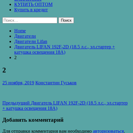
КУПИТЬ ОПТОМ
Купить в кредит
Найти:
Home
Двигатели
Двигатели Lifan
Двигатель LIFAN 192F-2D (18.5 л.с., эл.стартер +
катушка освещения 18А)
2
2
25 ноября, 2019
Константин Гуськов
Навигация
Предыдущая
Предыдущий
Двигатель LIFAN 192F-2D (18.5 л.с., эл.стартер
запись:
+ катушка освещения 18А)
по
записям
Добавить комментарий
Для отправки комментария вам необходимо
авторизоваться
.