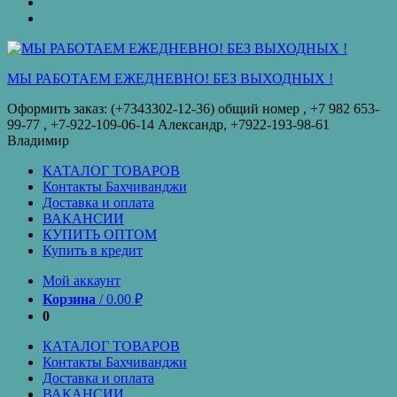
оплата
КУПИТЬ
ОПТОМ
Купить
в
кредит
МЫ РАБОТАЕМ ЕЖЕДНЕВНО! БЕЗ ВЫХОДНЫХ !
Оформить заказ: (+7343302-12-36) общий номер , ‪+7 982 653-
99-77‬ , +7-922-109-06-14 Александр, +7922-193-98-61
Владимир
КАТАЛОГ ТОВАРОВ
Контакты Бахчиванджи
Доставка и оплата
ВАКАНСИИ
КУПИТЬ ОПТОМ
Купить в кредит
Мой аккаунт
Корзина
/
0.00
₽
0
КАТАЛОГ ТОВАРОВ
Контакты Бахчиванджи
Доставка и оплата
ВАКАНСИИ