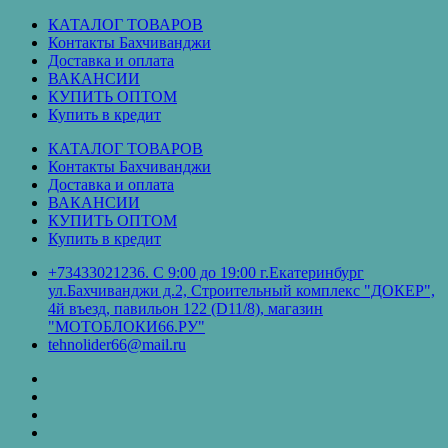
Перейти
КАТАЛОГ ТОВАРОВ
к
Контакты Бахчиванджи
содержимому
Доставка и оплата
ВАКАНСИИ
КУПИТЬ ОПТОМ
Купить в кредит
КАТАЛОГ ТОВАРОВ
Контакты Бахчиванджи
Доставка и оплата
ВАКАНСИИ
КУПИТЬ ОПТОМ
Купить в кредит
+73433021236. С 9:00 до 19:00 г.Екатеринбург
ул.Бахчиванджи д.2, Строительный комплекс "ДОКЕР",
4й въезд, павильон 122 (D11/8), магазин
"МОТОБЛОКИ66.РУ"
tehnolider66@mail.ru
КАТАЛОГ
ТОВАРОВ
Контакты
Бахчиванджи
Доставка
и
ВАКАНСИИ