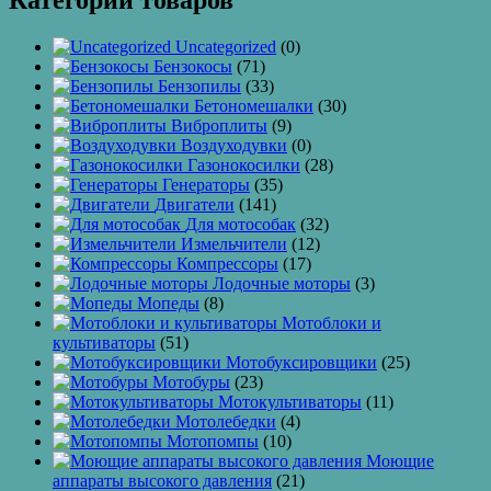
Категории товаров
Uncategorized
(0)
Бензокосы
(71)
Бензопилы
(33)
Бетономешалки
(30)
Виброплиты
(9)
Воздуходувки
(0)
Газонокосилки
(28)
Генераторы
(35)
Двигатели
(141)
Для мотособак
(32)
Измельчители
(12)
Компрессоры
(17)
Лодочные моторы
(3)
Мопеды
(8)
Мотоблоки и
культиваторы
(51)
Мотобуксировщики
(25)
Мотобуры
(23)
Мотокультиваторы
(11)
Мотолебедки
(4)
Мотопомпы
(10)
Моющие
аппараты высокого давления
(21)