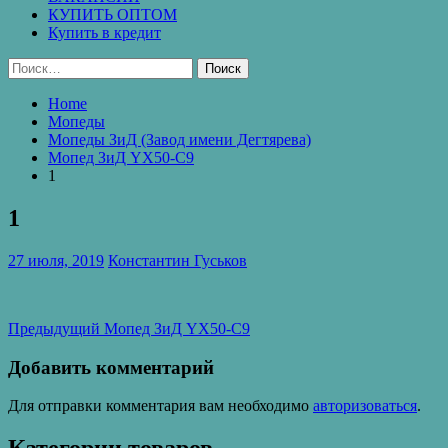
КУПИТЬ ОПТОМ
Купить в кредит
Найти:
Home
Мопеды
Мопеды ЗиД (Завод имени Дегтярева)
Мопед ЗиД YX50-C9
1
1
27 июля, 2019
Константин Гуськов
Навигация
Предыдущая
Предыдущий
Мопед ЗиД YX50-C9
запись:
по
Добавить комментарий
записям
Для отправки комментария вам необходимо
авторизоваться
.