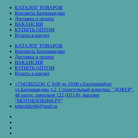
Перейти
КАТАЛОГ ТОВАРОВ
к
Контакты Бахчиванджи
содержимому
Доставка и оплата
ВАКАНСИИ
КУПИТЬ ОПТОМ
Купить в кредит
КАТАЛОГ ТОВАРОВ
Контакты Бахчиванджи
Доставка и оплата
ВАКАНСИИ
КУПИТЬ ОПТОМ
Купить в кредит
+73433021236. С 9:00 до 19:00 г.Екатеринбург
ул.Бахчиванджи д.2, Строительный комплекс "ДОКЕР",
4й въезд, павильон 122 (D11/8), магазин
"МОТОБЛОКИ66.РУ"
tehnolider66@mail.ru
КАТАЛОГ
ТОВАРОВ
Контакты
Бахчиванджи
Доставка
и
ВАКАНСИИ