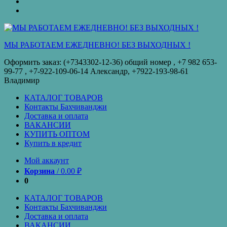
оплата
КУПИТЬ
ОПТОМ
Купить
в
кредит
МЫ РАБОТАЕМ ЕЖЕДНЕВНО! БЕЗ ВЫХОДНЫХ !
Оформить заказ: (+7343302-12-36) общий номер , ‪+7 982 653-
99-77‬ , +7-922-109-06-14 Александр, +7922-193-98-61
Владимир
КАТАЛОГ ТОВАРОВ
Контакты Бахчиванджи
Доставка и оплата
ВАКАНСИИ
КУПИТЬ ОПТОМ
Купить в кредит
Мой аккаунт
Корзина
/
0.00
₽
0
КАТАЛОГ ТОВАРОВ
Контакты Бахчиванджи
Доставка и оплата
ВАКАНСИИ