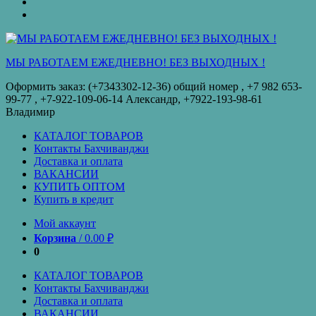
оплата
КУПИТЬ
ОПТОМ
Купить
в
кредит
МЫ РАБОТАЕМ ЕЖЕДНЕВНО! БЕЗ ВЫХОДНЫХ !
Оформить заказ: (+7343302-12-36) общий номер , ‪+7 982 653-
99-77‬ , +7-922-109-06-14 Александр, +7922-193-98-61
Владимир
КАТАЛОГ ТОВАРОВ
Контакты Бахчиванджи
Доставка и оплата
ВАКАНСИИ
КУПИТЬ ОПТОМ
Купить в кредит
Мой аккаунт
Корзина
/
0.00
₽
0
КАТАЛОГ ТОВАРОВ
Контакты Бахчиванджи
Доставка и оплата
ВАКАНСИИ