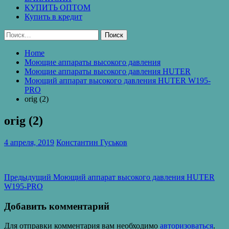
КУПИТЬ ОПТОМ
Купить в кредит
Найти:
Home
Моющие аппараты высокого давления
Моющие аппараты высокого давления HUTER
Моющий аппарат высокого давления HUTER W195-
PRO
orig (2)
orig (2)
4 апреля, 2019
Константин Гуськов
Навигация
Предыдущая
Предыдущий
Моющий аппарат высокого давления HUTER
запись:
W195-PRO
по
записям
Добавить комментарий
Для отправки комментария вам необходимо
авторизоваться
.