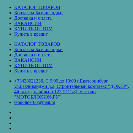
Перейти
КАТАЛОГ ТОВАРОВ
к
Контакты Бахчиванджи
содержимому
Доставка и оплата
ВАКАНСИИ
КУПИТЬ ОПТОМ
Купить в кредит
КАТАЛОГ ТОВАРОВ
Контакты Бахчиванджи
Доставка и оплата
ВАКАНСИИ
КУПИТЬ ОПТОМ
Купить в кредит
+73433021236. С 9:00 до 19:00 г.Екатеринбург
ул.Бахчиванджи д.2, Строительный комплекс "ДОКЕР",
4й въезд, павильон 122 (D11/8), магазин
"МОТОБЛОКИ66.РУ"
tehnolider66@mail.ru
КАТАЛОГ
ТОВАРОВ
Контакты
Бахчиванджи
Доставка
и
ВАКАНСИИ